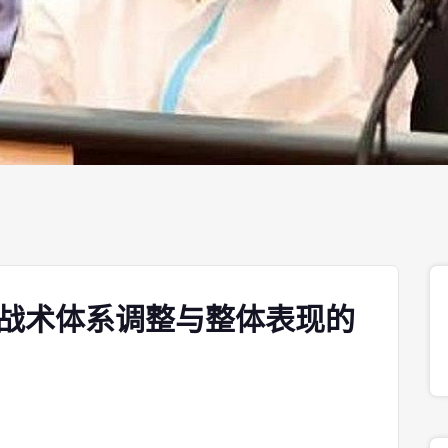
队战术体系调整与整体表现的