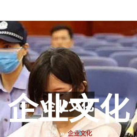
公司首页
关于中欧体育
精品项目
企业文
企业文化
首页
企业文化