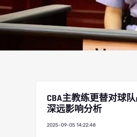
CBA主教练更替对球
深远影响分析
2025-09-05 14:22:48