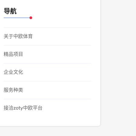
导航
关于中欧体育
精品项目
企业文化
服务种类
接洽zoty中欧平台