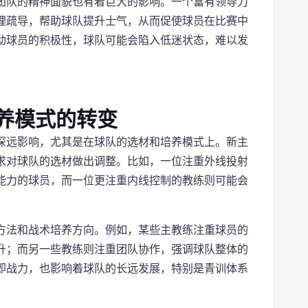
团队的精神面貌也有着巨大的影响。一个富有领导力
理疏导，帮助球队提升士气，从而促使球员在比赛中
动球员的积极性，球队可能会陷入低迷状态，难以发
养模式的转变
深远影响，尤其是在球队的选材和培养模式上。新主
求对球队的选材做出调整。比如，一位注重外线投射
能力的球员，而一位更注重内线控制的教练则可能会
方法和战术培养方向。例如，某些主教练注重球员的
升；而另一些教练则注重团队协作，强调球队整体的
即战力，也影响着球队的长远发展，特别是青训体系