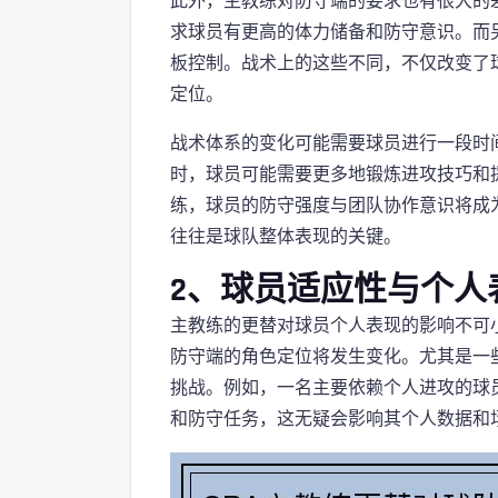
此外，主教练对防守端的要求也有很大的
求球员有更高的体力储备和防守意识。而
板控制。战术上的这些不同，不仅改变了
定位。
战术体系的变化可能需要球员进行一段时
时，球员可能需要更多地锻炼进攻技巧和
练，球员的防守强度与团队协作意识将成
往往是球队整体表现的关键。
2、球员适应性与个人
主教练的更替对球员个人表现的影响不可
防守端的角色定位将发生变化。尤其是一
挑战。例如，一名主要依赖个人进攻的球
和防守任务，这无疑会影响其个人数据和