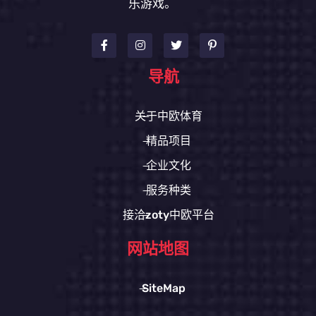
乐游戏。
导航
关于中欧体育
精品项目
企业文化
服务种类
接洽zoty中欧平台
网站地图
SiteMap