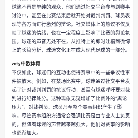
球迷不再是单纯的观众，他们通过社交平台参与到赛事
讨论中，甚至在比赛结束后就开始对裁判判罚、球员表
现等各方面进行激烈的辩论。社交媒体上的热议不仅反
映了球迷的情绪，也在一定程度上影响了比赛的舆论氛
围。球迷的声音无处不在，从推特上的即时吐槽到微博
上的长篇分析，球迷文化正在成为现代足球的一部分。
zoty中欧体育
不仅如此，球迷们的互动也使得赛事中的一些争议性事
件被放大。例如，在某场比赛中，球迷通过社交平台发
起了针对裁判判罚的抗议行动，甚至有球迷呼吁要对裁
判进行纪律处分。这种现象无疑增加了比赛外的“舆论
压力”，对裁判员、球员乃至整个赛事组织产生了影
响。尽管赛事组织方通常会强调比赛是由专业人士负责
的，但随着球迷的声音越来越强大，他们对赛事的影响
也逐渐加大。