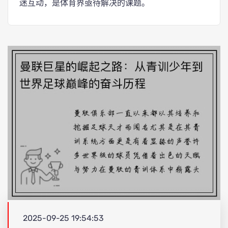
迷互动，是体育界亟待解决的课题。
2025-09-25 19:54:53