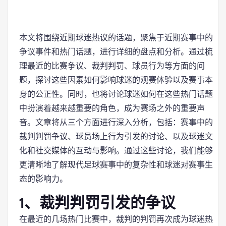
本文将围绕近期球迷热议的话题，聚焦于近期赛事中的
争议事件和热门话题，进行详细的盘点和分析。通过梳
理最近的比赛争议、裁判判罚、球员行为等方面的问
题，探讨这些因素如何影响球迷的观赛体验以及赛事本
身的公正性。同时，也将讨论球迷如何在这些热门话题
中扮演着越来越重要的角色，成为赛场之外的重要声
音。文章将从三个方面进行深入分析，包括：赛事中的
裁判判罚争议、球员场上行为引发的讨论、以及球迷文
化和社交媒体的互动与影响。通过这些讨论，我们能够
更清晰地了解现代足球赛事中的复杂性和球迷对赛事生
态的影响力。
1、裁判判罚引发的争议
在最近的几场热门比赛中，裁判的判罚再次成为球迷热