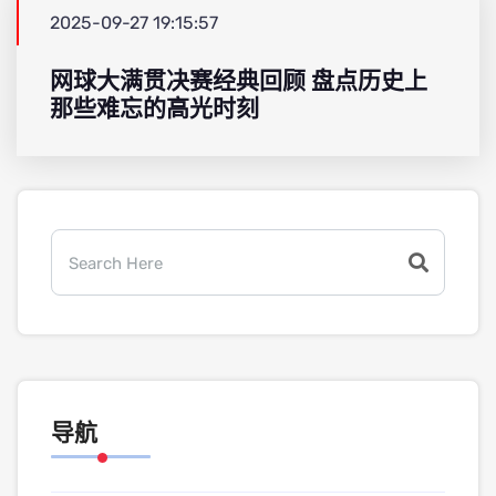
2025-09-27 19:15:57
网球大满贯决赛经典回顾 盘点历史上
那些难忘的高光时刻
导航