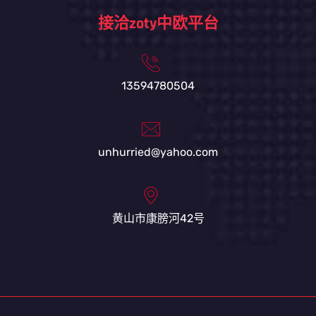
接洽zoty中欧平台
13594780504
unhurried@yahoo.com
黄山市康膀河42号