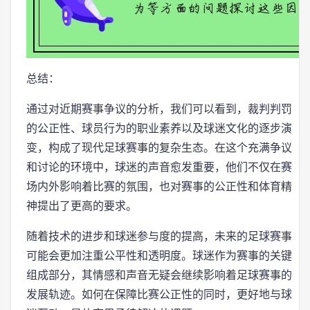
总结：
通过对近期赛事争议的分析，我们可以看到，裁判判罚
的公正性、球员行为的职业素养以及球迷文化的逐步演
变，构成了现代足球赛事的复杂生态。在这个充满争议
和讨论的环境中，球迷的声音愈发重要，他们不仅在赛
场内外影响着比赛的氛围，也对赛事的公正性和体育精
神提出了更高的要求。
随着技术的进步和球迷参与度的提高，未来的足球赛事
可能会更加注重公平性和透明度。球迷作为赛事的关键
组成部分，其情感和声音无疑会继续影响着足球赛事的
发展轨迹。如何在保障比赛公正性的同时，更好地与球