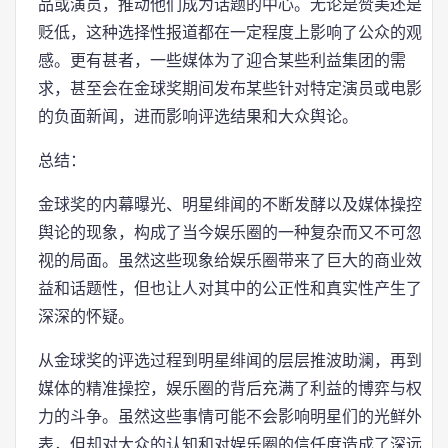
品或演员，推动他们成为话题的中心。无论是赞美还是
贬低，这种选择性报道都在一定程度上影响了公众的观
感。更有甚者，一些媒体为了迎合某些利益集团的需
求，甚至会在金球奖期间发布某些针对特定演员或电影
的负面新闻，进而影响评选结果和大众舆论。
总结：
金球奖的内幕曝光、明星绯闻的不断发酵以及媒体操控
舆论的现象，构成了当今娱乐圈的一种复杂而又不可忽
视的局面。虽然这些现象给娱乐圈带来了巨大的商业效
益和话题性，但也让人对其中的公正性和真实性产生了
深深的怀疑。
从金球奖的评选过程到明星绯闻的层层推波助澜，再到
媒体的精准操控，娱乐圈的背后充满了利益的博弈与权
力的斗争。虽然这些事情可能不会影响明星们的光鲜外
表，但却对大众的认知和对娱乐圈的信任度造成了深远