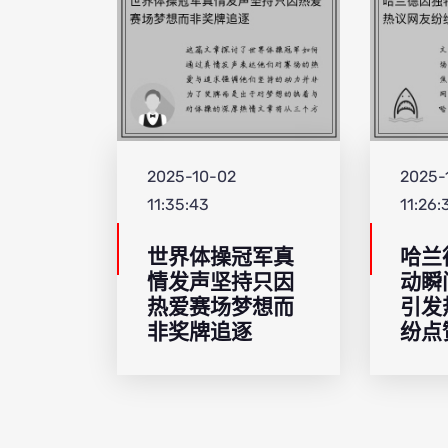
2025-10-02
2025-
11:35:43
11:26:
世界体操冠军真
哈兰
情发声坚持只因
动瞬
热爱赛场梦想而
引发
非奖牌追逐
纷点