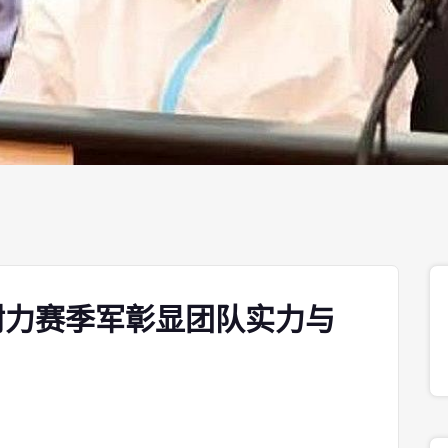
耐力赛季军彰显团队实力与