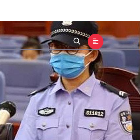
化
服务种类
接洽zoty中欧平台