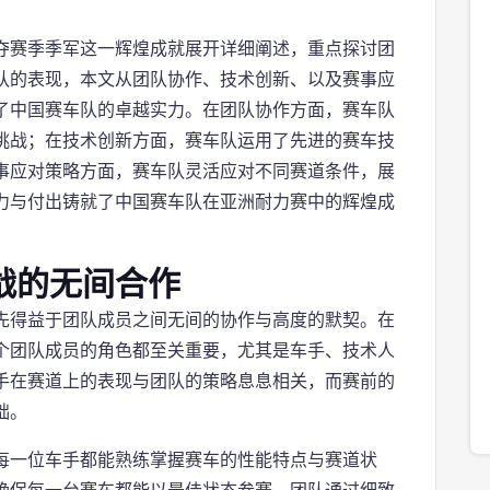
夺赛季季军这一辉煌成就展开详细阐述，重点探讨团
队的表现，本文从团队协作、技术创新、以及赛事应
了中国赛车队的卓越实力。在团队协作方面，赛车队
挑战；在技术创新方面，赛车队运用了先进的赛车技
事应对策略方面，赛车队灵活应对不同赛道条件，展
力与付出铸就了中国赛车队在亚洲耐力赛中的辉煌成
战的无间合作
先得益于团队成员之间无间的协作与高度的默契。在
个团队成员的角色都至关重要，尤其是车手、技术人
手在赛道上的表现与团队的策略息息相关，而赛前的
础。
每一位车手都能熟练掌握赛车的性能特点与赛道状