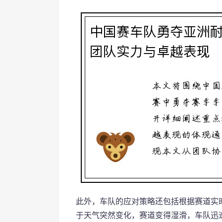
此外，车队的应对策略还包括根据赛道实
于天气突然变化，赛道变得湿滑，车队迅