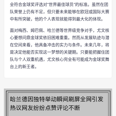
全符合金球奖评选对“世界最佳球员”的标准。虽然在团
队荣誉上仍有不足，但只要未来能够在欧冠或国际大赛
中有所突破，他的个人表现就能得到最大化的体现。
面对梅西、姆巴佩、哈兰德等世界级竞争对手，尤文核
心要想问鼎金球奖依旧困难重重。然而从发展轨迹与潜
在空间来看，他具备冲击的实力与条件。未来几年，将
是决定他能否实现这一梦想的关键期。只要能把握住团
队与个人双重机遇，尤文核心完全有可能成为金球奖舞
台上的新王者。