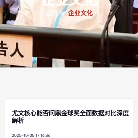
企业文化
首页
企业文化
尤文核心能否问鼎金球奖全面数据对比深度
解析
2025-10-05 17:16:36