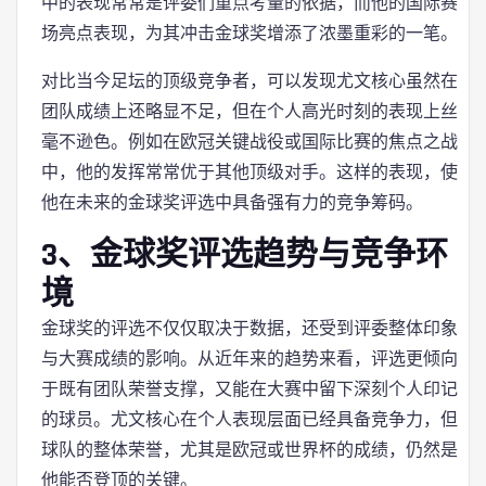
中的表现常常是评委们重点考量的依据，而他的国际赛
场亮点表现，为其冲击金球奖增添了浓墨重彩的一笔。
对比当今足坛的顶级竞争者，可以发现尤文核心虽然在
团队成绩上还略显不足，但在个人高光时刻的表现上丝
毫不逊色。例如在欧冠关键战役或国际比赛的焦点之战
中，他的发挥常常优于其他顶级对手。这样的表现，使
他在未来的金球奖评选中具备强有力的竞争筹码。
3、金球奖评选趋势与竞争环
境
金球奖的评选不仅仅取决于数据，还受到评委整体印象
与大赛成绩的影响。从近年来的趋势来看，评选更倾向
于既有团队荣誉支撑，又能在大赛中留下深刻个人印记
的球员。尤文核心在个人表现层面已经具备竞争力，但
球队的整体荣誉，尤其是欧冠或世界杯的成绩，仍然是
他能否登顶的关键。