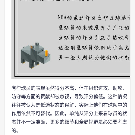
有些球员的表现虽然得分不高，但在组织进攻、助攻、
防守等方面的贡献却被忽视，导致评分偏低。这种情况
往往被认为是低迷状态的误解，实际上他们在球队中的
作用依然不可替代。因此，单纯从评分上来看球员的状
态并不一定准确，更多的细节和全局视野是必须要考虑
的。