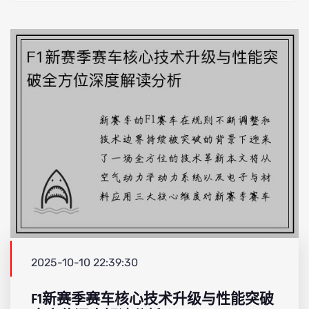
2025-10-10 22:39:30
F1新赛季赛车核心技术升级与性能突破