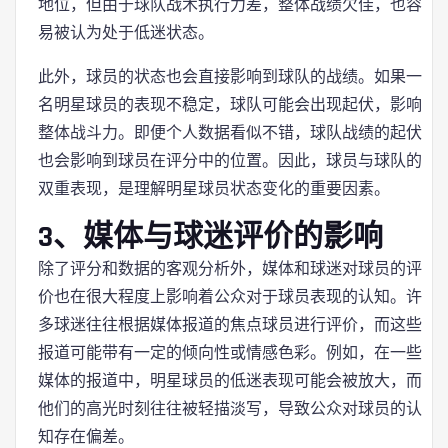
地位，但由于球队战术执行力差，整体战绩欠佳，也容
易被认为处于低迷状态。
此外，球员的状态也会直接影响到球队的战绩。如果一
名明星球员的表现不稳定，球队可能会出现起伏，影响
整体战斗力。即便个人数据看似不错，球队战绩的起伏
也会影响到球员在评分中的位置。因此，球员与球队的
双重表现，是理解明星球员状态变化的重要因素。
3、媒体与球迷评价的影响
除了评分和数据的客观分析外，媒体和球迷对球员的评
价也在很大程度上影响着公众对于球员表现的认知。许
多球迷往往根据媒体报道的焦点球员进行评价，而这些
报道可能带有一定的倾向性或情感色彩。例如，在一些
媒体的报道中，明星球员的低迷表现可能会被放大，而
他们的高光时刻往往被轻描淡写，导致公众对球员的认
知存在偏差。