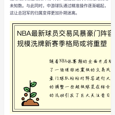
未知数。与此同时，中游球队通过精准操作逐渐崛起，
这让总冠军的归属变得更加扑朔迷离。