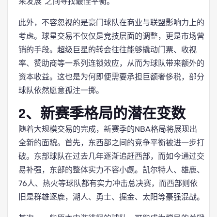
来发展”之间寻找最佳平衡。
此外，不容忽视的是豪门球队在商业与联盟影响力上的
考虑。球星交易不仅仅是竞技层面的调整，更是市场营
销的手段。超级巨星的转会往往能够撬动门票、收视
率、赞助商等一系列连锁效应，从而为球队带来额外的
资本收益。这也是为何即便需要承担巨额奢侈税，部分
球队依然愿意孤注一掷。
2、新赛季格局的潜在变数
随着大规模交易的完成，新赛季的NBA格局将展现出
全新的面貌。首先，东西部之间的竞争平衡被进一步打
破。东部球队在过去几年逐渐追赶西部，而如今通过交
易补强，东部的整体实力不容小觑。凯尔特人、雄鹿、
76人、热火等球队都有实力冲击总决赛，而西部则依
旧是群雄逐鹿，湖人、勇士、掘金、太阳等豪强混战。