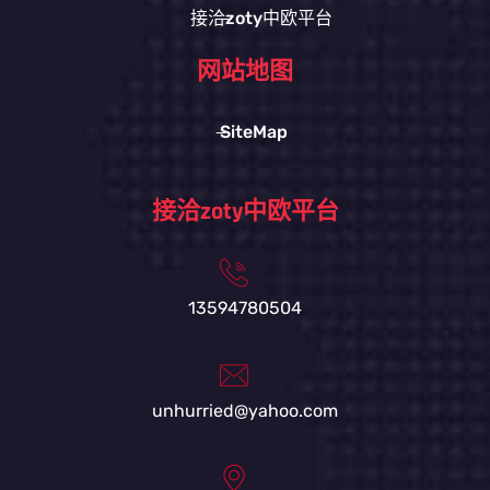
接洽zoty中欧平台
网站地图
SiteMap
接洽zoty中欧平台
13594780504
unhurried@yahoo.com