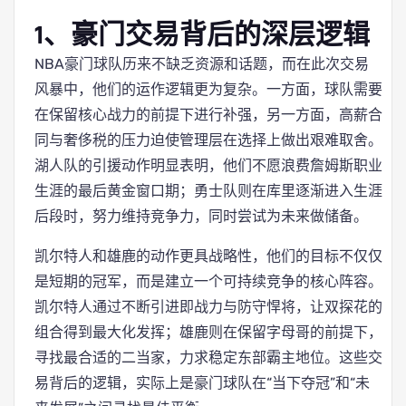
1、豪门交易背后的深层逻辑
NBA豪门球队历来不缺乏资源和话题，而在此次交易
风暴中，他们的运作逻辑更为复杂。一方面，球队需要
在保留核心战力的前提下进行补强，另一方面，高薪合
同与奢侈税的压力迫使管理层在选择上做出艰难取舍。
湖人队的引援动作明显表明，他们不愿浪费詹姆斯职业
生涯的最后黄金窗口期；勇士队则在库里逐渐进入生涯
后段时，努力维持竞争力，同时尝试为未来做储备。
凯尔特人和雄鹿的动作更具战略性，他们的目标不仅仅
是短期的冠军，而是建立一个可持续竞争的核心阵容。
凯尔特人通过不断引进即战力与防守悍将，让双探花的
组合得到最大化发挥；雄鹿则在保留字母哥的前提下，
寻找最合适的二当家，力求稳定东部霸主地位。这些交
易背后的逻辑，实际上是豪门球队在“当下夺冠”和“未