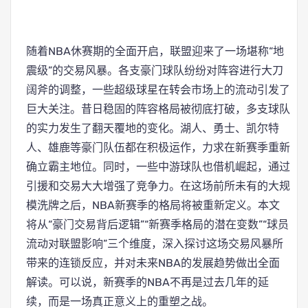
随着NBA休赛期的全面开启，联盟迎来了一场堪称“地
震级”的交易风暴。各支豪门球队纷纷对阵容进行大刀
阔斧的调整，一些超级球星在转会市场上的流动引发了
巨大关注。昔日稳固的阵容格局被彻底打破，多支球队
的实力发生了翻天覆地的变化。湖人、勇士、凯尔特
人、雄鹿等豪门队伍都在积极运作，力求在新赛季重新
确立霸主地位。同时，一些中游球队也借机崛起，通过
引援和交易大大增强了竞争力。在这场前所未有的大规
模洗牌之后，NBA新赛季的格局将被重新定义。本文
将从“豪门交易背后逻辑”“新赛季格局的潜在变数”“球员
流动对联盟影响”三个维度，深入探讨这场交易风暴所
带来的连锁反应，并对未来NBA的发展趋势做出全面
解读。可以说，新赛季的NBA不再是过去几年的延
续，而是一场真正意义上的重塑之战。