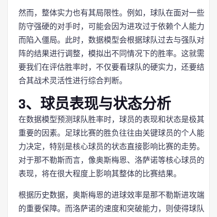
然而，整体实力也有其局限性。例如，球队在面对一些
防守强硬的对手时，可能会因为进攻过于依赖个人能力
而陷入僵局。此时，数据模型会根据球队过去与强队对
阵的结果进行调整，模拟出不同情况下的胜率。这就需
要我们在评估胜率时，不仅要看球队的硬实力，还要结
合其战术灵活性进行综合判断。
3、球员表现与状态分析
在数据模型预测球队胜率时，球员的表现和状态是极其
重要的因素。足球比赛的胜负往往由关键球员的个人能
力决定，特别是核心球员的状态直接影响比赛的走势。
对于那不勒斯而言，像奥斯梅恩、洛萨诺等核心球员的
表现，将在很大程度上影响其整体的比赛结果。
根据历史数据，奥斯梅恩的进球效率是那不勒斯进攻端
的重要保障。而洛萨诺的速度和突破能力，则使得球队