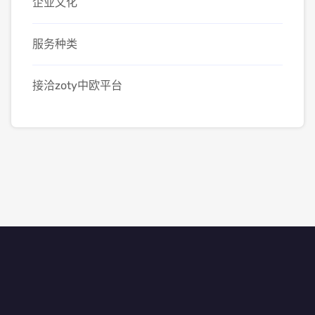
企业文化
服务种类
接洽zoty中欧平台