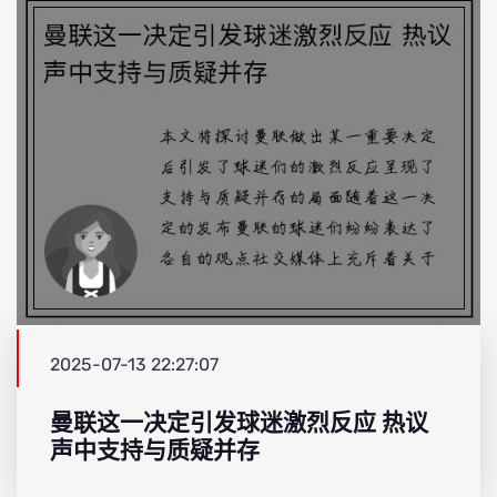
2025-07-13 22:27:07
曼联这一决定引发球迷激烈反应 热议
声中支持与质疑并存