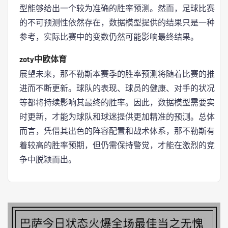
型能够给出一个较为准确的胜率预测。然而，足球比赛
的不可预测性依然存在，数据模型提供的结果只是一种
参考，实际比赛中的变数仍然可能影响最终结果。
zoty中欧体育
展望未来，那不勒斯本赛季的胜率预测将随着比赛的推
进而不断更新。球队的表现、球员的健康、对手的状况
等都将持续影响其最终的胜率。因此，数据模型需要实
时更新，才能为球队和球迷提供更加精准的预测。总体
而言，凭借其出色的阵容配置和战术体系，那不勒斯有
着较高的胜率预期，但仍需保持警觉，才能在激烈的竞
争中脱颖而出。