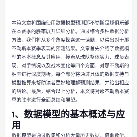
本篇文章将围绕使用数据模型预测那不勒斯足球俱乐部
在本赛季的胜率展开详细分析。通过综合多种数据分析
方法，我们将从多个角度探索这一话题，以得出对于那
不勒斯本赛季表现的预测结果。文章首先介绍了数据模
型的基本概念及其应用，接着从球队整体实力、球员表
现、对手情况以及战术变化等四个方面，对那不勒斯的
胜率进行深度剖析。每个部分将通过具体的数据支持与
模型推算来帮助读者更好地理解预测结果，并给出相应
的结论。最后，结合以上分析，本文将对那不勒斯本赛
季的胜率进行全面总结和展望。
1、数据模型的基本概述与应
用
数据模型是通过收集和分析大量历史数据，借助数学、