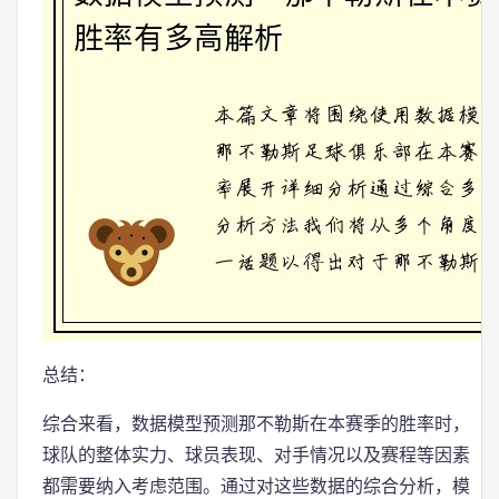
总结：
综合来看，数据模型预测那不勒斯在本赛季的胜率时，
球队的整体实力、球员表现、对手情况以及赛程等因素
都需要纳入考虑范围。通过对这些数据的综合分析，模