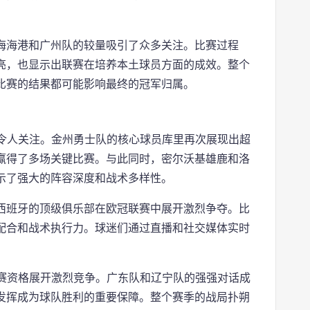
海海港和广州队的较量吸引了众多关注。比赛过程
亮，也显示出联赛在培养本土球员方面的成效。整个
比赛的结果都可能影响最终的冠军归属。
旧令人关注。金州勇士队的核心球员库里再次展现出超
赢得了多场关键比赛。与此同时，密尔沃基雄鹿和洛
示了强大的阵容深度和战术多样性。
西班牙的顶级俱乐部在欧冠联赛中展开激烈争夺。比
配合和战术执行力。球迷们通过直播和社交媒体实时
后赛资格展开激烈竞争。广东队和辽宁队的强强对话成
发挥成为球队胜利的重要保障。整个赛季的战局扑朔