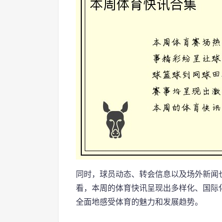
同时，球员动态、转会信息以及场外新闻
看，本周的体育快讯呈现出多样化、国际
全面地感受体育的魅力和发展趋势。