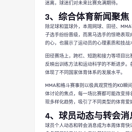
迷离，球迷们对未来比赛充满期待。
3、综合体育新闻聚焦
除足球和篮球外，本周网球、田径、MM
子选手纷纷晋级，而黑马选手的惊艳表现
的心，也展示了运动员的心理素质和技战
田径赛场上，跨栏、短跑和接力等项目比
反映出训练方法和运动科学的不断进步。
体现了不同国家体育体系的发展水平。
MMA和格斗赛事则以极具观赏性的KO瞬
体讨论的焦点，每一场比赛都可能改变排
现多样化趋势，吸引了不同类型的体育爱
4、球员动态与转会消
球员个人动态和转会消息成为本周体育快