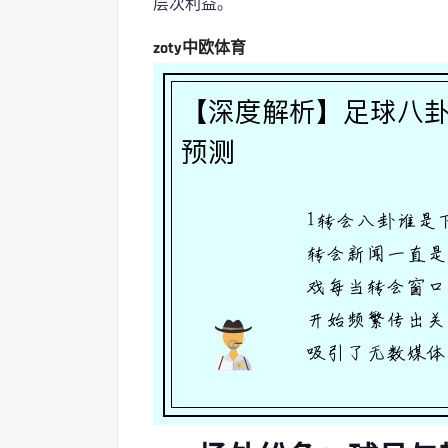
层次利益。
zoty中欧体育