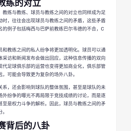
教练的对立
，教练与教练、球员与教练之间的对立也同样成为足
动时，往往会出现球员与教练之间的矛盾，这些矛盾
名的例子包括梅西与巴萨前教练巴尔韦德的不合，C
员和教练之间的私人纷争将更加透明化。球员可以通
体采访和新闻发布会做出回应，这种信息传播的双向
现代足球俱乐部的运营也变得更加商业化，俱乐部管
远，可能会导致更为复杂的场外八卦。
关系，还会影响到球队的整体氛围，甚至是球队的未
场外纷争的曝光不再局限于竞技成绩的讨论，而是逐
甚至是权力斗争的解析。因此，球员与教练之间的矛
分。
赛背后的八卦