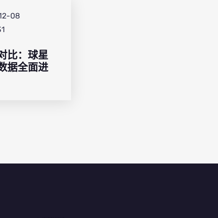
12-08
31
对比：球星
数据全面进