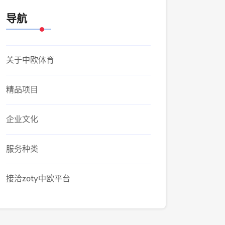
导航
关于中欧体育
精品项目
企业文化
服务种类
接洽zoty中欧平台