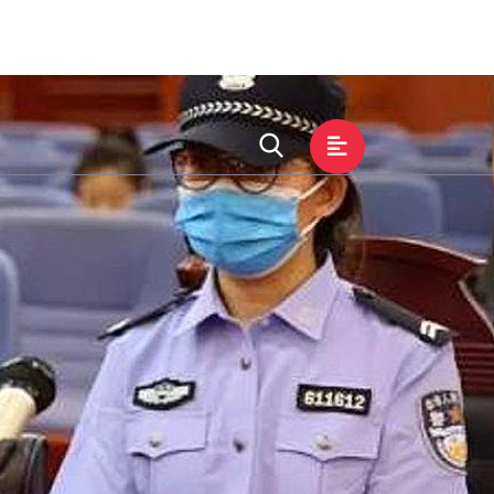
化
服务种类
接洽zoty中欧平台