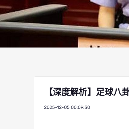
【深度解析】足球八卦
2025-12-05 00:09:30