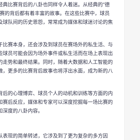
经典比赛背后的八卦也同样令人着迷。从经典的“德
比赛的背后都有着丰富的故事。在这些比赛中，球员
及球队间的历史恩怨，常常成为媒体和球迷讨论的焦
于比赛本身，还会涉及到球员在赛场外的私生活、与
些球员可能会因为场外事件或私生活而在场上表现出
的走势和最终结果。同时，随着大数据和人工智能的
微，更多的比赛背后故事也将浮出水面，成为新的八
背后的心理博弈、球员个人的动机和训练等方面的内
和赛后反应，媒体和专家可以深度挖掘每一场比赛的
和深度的八卦内容。
队表现的简单转述，它涉及到了更为复杂的多方因