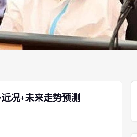
近况+未来走势预测