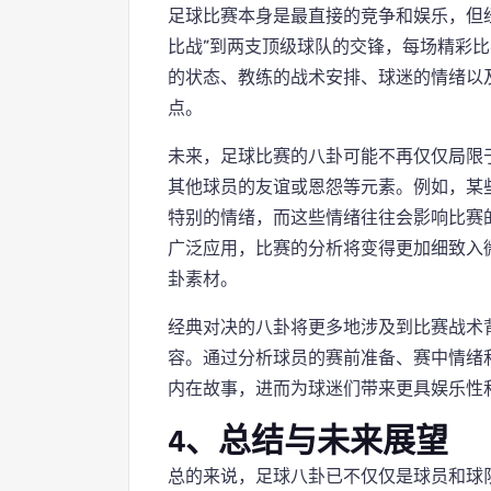
足球比赛本身是最直接的竞争和娱乐，但
比战”到两支顶级球队的交锋，每场精彩
的状态、教练的战术安排、球迷的情绪以
点。
未来，足球比赛的八卦可能不再仅仅局限
其他球员的友谊或恩怨等元素。例如，某
特别的情绪，而这些情绪往往会影响比赛
广泛应用，比赛的分析将变得更加细致入
卦素材。
经典对决的八卦将更多地涉及到比赛战术
容。通过分析球员的赛前准备、赛中情绪
内在故事，进而为球迷们带来更具娱乐性
4、总结与未来展望
总的来说，足球八卦已不仅仅是球员和球