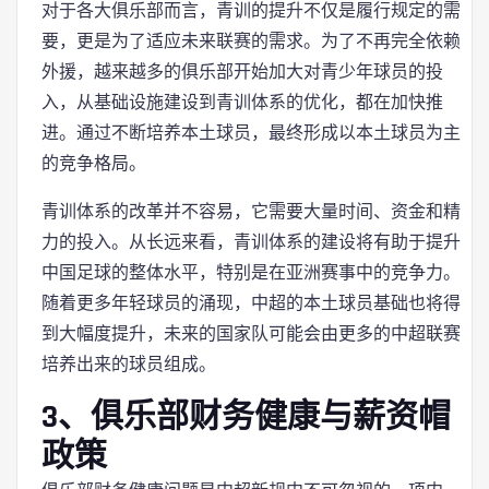
对于各大俱乐部而言，青训的提升不仅是履行规定的需
要，更是为了适应未来联赛的需求。为了不再完全依赖
外援，越来越多的俱乐部开始加大对青少年球员的投
入，从基础设施建设到青训体系的优化，都在加快推
进。通过不断培养本土球员，最终形成以本土球员为主
的竞争格局。
青训体系的改革并不容易，它需要大量时间、资金和精
力的投入。从长远来看，青训体系的建设将有助于提升
中国足球的整体水平，特别是在亚洲赛事中的竞争力。
随着更多年轻球员的涌现，中超的本土球员基础也将得
到大幅度提升，未来的国家队可能会由更多的中超联赛
培养出来的球员组成。
3、俱乐部财务健康与薪资帽
政策