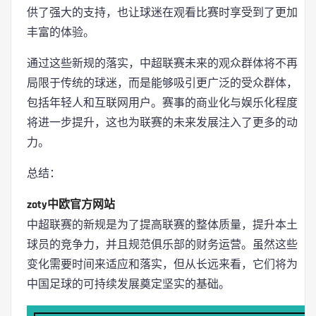
供了强大的支持，也让球迷在观看比赛时享受到了更加
丰富的体验。
通过这些新规的落实，中超联赛未来的观众群体将不再
局限于传统的球迷，而是能够吸引更广泛的受众群体，
包括年轻人和互联网用户。赛事的商业化与娱乐化程度
将进一步提升，这也为联赛的未来发展注入了更多的动
力。
总结：
zoty中欧官方网站
中超联赛的新规是为了提高联赛的整体质量，提升本土
球员的竞争力，并且规范俱乐部的财务运营。虽然这些
变化需要时间来适应和落实，但从长远来看，它们将为
中国足球的可持续发展奠定坚实的基础。