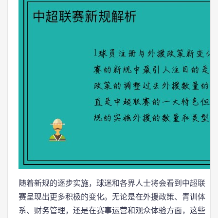
随着新规的逐步实施，球迷和各界人士将会看到中超联
赛呈现出更多积极的变化。无论是在外援政策、青训体
系、财务管理，还是在赛事运营和观众体验方面，这些