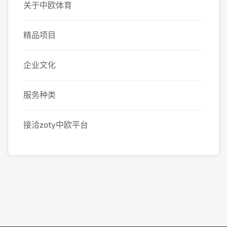
关于中欧体育
精品项目
企业文化
服务种类
接洽zoty中欧平台