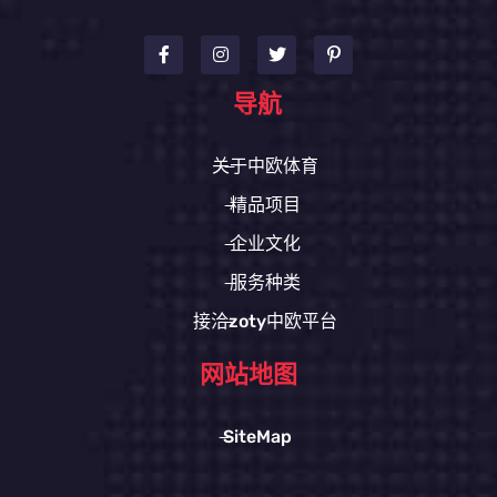
导航
关于中欧体育
精品项目
企业文化
服务种类
接洽zoty中欧平台
网站地图
SiteMap