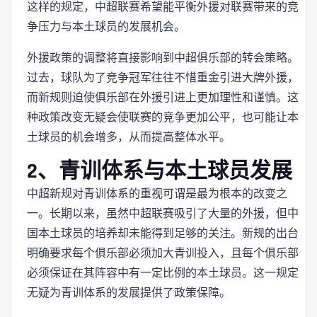
这样的规定，中超联赛希望能平衡外援对联赛带来的竞
争压力与本土球员的发展机会。
外援政策的调整将直接影响到中超俱乐部的转会策略。
过去，球队为了竞争冠军往往不惜重金引进大牌外援，
而新规则迫使俱乐部在外援引进上更加理性和谨慎。这
种政策改变无疑会使联赛的竞争更加公平，也可能让本
土球员的机会增多，从而提高整体水平。
2、青训体系与本土球员发展
中超新规对青训体系的重视可谓是最为根本的改变之
一。长期以来，虽然中超联赛吸引了大量的外援，但中
国本土球员的培养却未能得到足够的关注。新规的出台
明确要求每个俱乐部必须加大青训投入，且每个俱乐部
必须保证在其阵容中有一定比例的本土球员。这一规定
无疑为青训体系的发展提供了政策保障。