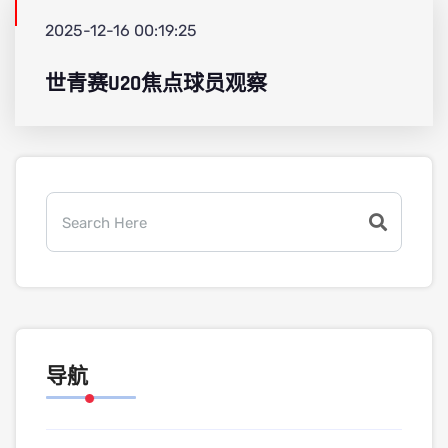
2025-12-16 00:19:25
世青赛U20焦点球员观察
导航