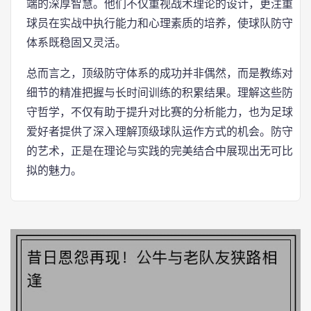
端的深厚智慧。他们不仅重视战术理论的设计，更注重
球员在实战中执行能力和心理素质的培养，使球队防守
体系既稳固又灵活。
总而言之，顶级防守体系的成功并非偶然，而是教练对
细节的精准把握与长时间训练的积累结果。理解这些防
守哲学，不仅有助于提升对比赛的分析能力，也为足球
爱好者提供了深入理解顶级球队运作方式的机会。防守
的艺术，正是在理论与实践的完美结合中展现出无可比
拟的魅力。