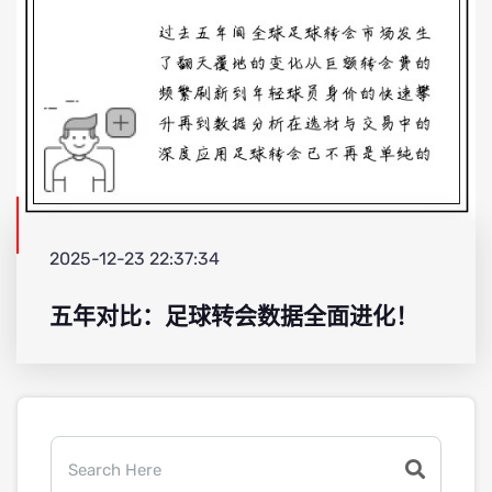
2025-12-23 22:37:34
五年对比：足球转会数据全面进化！