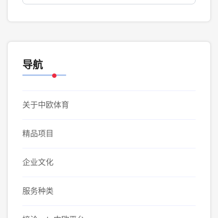
导航
关于中欧体育
精品项目
企业文化
服务种类