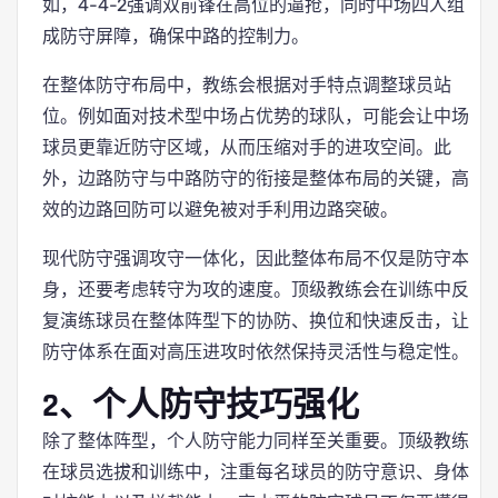
如，4-4-2强调双前锋在高位的逼抢，同时中场四人组
成防守屏障，确保中路的控制力。
在整体防守布局中，教练会根据对手特点调整球员站
位。例如面对技术型中场占优势的球队，可能会让中场
球员更靠近防守区域，从而压缩对手的进攻空间。此
外，边路防守与中路防守的衔接是整体布局的关键，高
效的边路回防可以避免被对手利用边路突破。
现代防守强调攻守一体化，因此整体布局不仅是防守本
身，还要考虑转守为攻的速度。顶级教练会在训练中反
复演练球员在整体阵型下的协防、换位和快速反击，让
防守体系在面对高压进攻时依然保持灵活性与稳定性。
2、个人防守技巧强化
除了整体阵型，个人防守能力同样至关重要。顶级教练
在球员选拔和训练中，注重每名球员的防守意识、身体