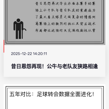
2025-12-22 14:20:11
昔日恩怨再现！公牛与老队友狭路相逢