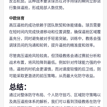
反击机会。这种战术要求球员在对手持球的瞬间立即进
行集体逼抢，形成局部人数优势。
中欧体育
高压逼抢的成功依赖于团队默契和体能储备。球员需要
在短时间内完成快速移动和位置调整，确保逼抢区域覆
盖充分，同时避免被对手轻易突破。训练中，教练会强
调球员间的沟通和轮转，提升逼抢的精准度和效率。
尽管高压逼抢风险较高，但顶级教练会通过赛前分析和
战术布置，将风险降到最低。例如针对传球能力强的中
场，逼抢的时机会更谨慎，而对速度较慢的后卫线，则
可能采取更激进的前压策略，从而最大化防守收益。
总结：
通过对整体防守布局、个人防守技巧、区域防守策略以
及高压逼抢体系的解析，我们可以看到顶级教练在防守