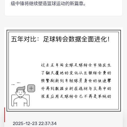
级中锋将继续塑造篮球运动的新篇章。
2025-12-23 22:37:34