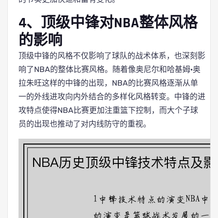
4、顶级中锋对NBA整体风格
的影响
顶级中锋的风格不仅影响了球队的战术体系，也深刻影
响了NBA的整体比赛风格。随着像奥尼尔和哈基姆·奥
拉朱旺这样的中锋的出现，NBA的比赛风格逐渐从单
一的外线进攻向内外结合的多样化风格转变。中锋的进
攻特点使得NBA比赛更加注重篮下控制，而大个子球
员的出现也推动了对内线防守的重视。