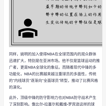
同样，姚明的加入使得NBA在全球范围内的观众群体
迅速扩大，特别是在亚洲市场。他不仅是篮球运动的推
广者，更是NBA全球化的象征。而随着现代中锋的多
功能化，NBA的比赛越来越注重球员的多面性，传统
的“内线球员”逐渐向“全面球员”转型，推动了比赛风格
的演化。
此外，顶级中锋的防守影响力也对NBA防守战术产生
了深刻影响。像比尔·拉塞尔和戴维·罗宾逊这样的球