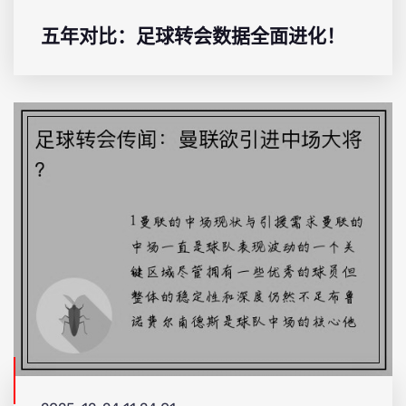
五年对比：足球转会数据全面进化！