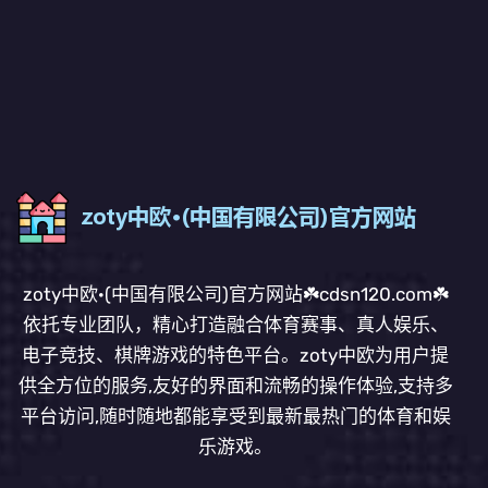
zoty中欧·(中国有限公司)官方网站☘️cdsn120.com☘️
依托专业团队，精心打造融合体育赛事、真人娱乐、
电子竞技、棋牌游戏的特色平台。zoty中欧为用户提
供全方位的服务,友好的界面和流畅的操作体验,支持多
平台访问,随时随地都能享受到最新最热门的体育和娱
乐游戏。