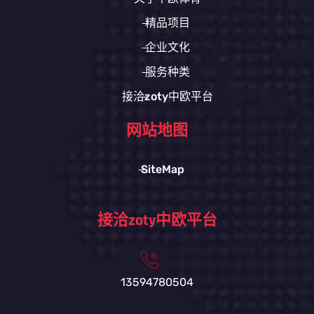
精品项目
企业文化
服务种类
接洽zoty中欧平台
网站地图
SiteMap
接洽zoty中欧平台
13594780504