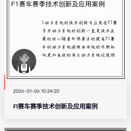
2026-01-06 10:24:20
F1赛车赛季技术创新及应用案例