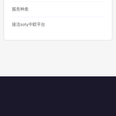
服务种类
接洽zoty中欧平台