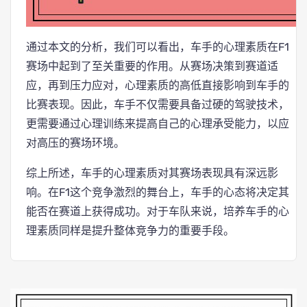
通过本文的分析，我们可以看出，车手的心理素质在F1
赛场中起到了至关重要的作用。从赛场决策到赛道适
应，再到压力应对，心理素质的高低直接影响到车手的
比赛表现。因此，车手不仅需要具备过硬的驾驶技术，
更需要通过心理训练来提高自己的心理承受能力，以应
对高压的赛场环境。
综上所述，车手的心理素质对其赛场表现具有深远影
响。在F1这个竞争激烈的舞台上，车手的心态将决定其
能否在赛道上获得成功。对于车队来说，培养车手的心
理素质同样是提升整体竞争力的重要手段。