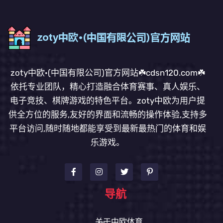
zoty中欧·(中国有限公司)官方网站☘️cdsn120.com☘️
依托专业团队，精心打造融合体育赛事、真人娱乐、
电子竞技、棋牌游戏的特色平台。zoty中欧为用户提
供全方位的服务,友好的界面和流畅的操作体验,支持多
平台访问,随时随地都能享受到最新最热门的体育和娱
乐游戏。
导航
关于中欧体育