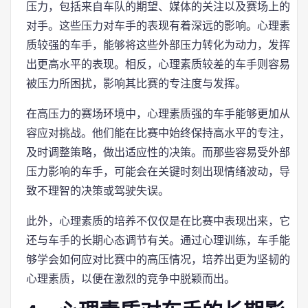
压力，包括来自车队的期望、媒体的关注以及赛场上的
对手。这些压力对车手的表现有着深远的影响。心理素
质较强的车手，能够将这些外部压力转化为动力，发挥
出更高水平的表现。相反，心理素质较差的车手则容易
被压力所困扰，影响其比赛的专注度与发挥。
在高压力的赛场环境中，心理素质强的车手能够更加从
容应对挑战。他们能在比赛中始终保持高水平的专注，
及时调整策略，做出适应性的决策。而那些容易受外部
压力影响的车手，可能会在关键时刻出现情绪波动，导
致不理智的决策或驾驶失误。
此外，心理素质的培养不仅仅是在比赛中表现出来，它
还与车手的长期心态调节有关。通过心理训练，车手能
够学会如何应对比赛中的高压情况，培养出更为坚韧的
心理素质，以便在激烈的竞争中脱颖而出。