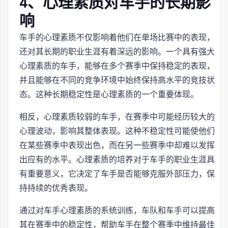
4、心理素质对车手的长期影
响
车手的心理素质不仅影响着他们在单场比赛中的表现，
还对其长期的职业生涯有着深远的影响。一个具有强大
心理素质的车手，能够在多个赛季中保持稳定的表现，
并且能够在不同的竞争环境中始终保持高水平的竞技状
态。这种长期稳定性是心理素质的一个重要体现。
相反，心理素质较弱的车手，在赛季中可能经历较大的
心理波动，影响其整体表现。这种不稳定性可能使他们
在某些赛季中表现出色，而在另一些赛季中却难以发挥
出应有的水平。心理素质的培养对于车手的职业生涯具
有重要意义，它决定了车手是否能够克服外部压力，保
持持续的优秀表现。
通过对车手心理素质的系统训练，车队和车手可以提高
其在赛季中的稳定性，帮助车手在整个赛季中维持最佳