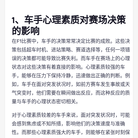
1、车手心理素质对赛场决策
的影响
在F1比赛中，车手的决策常常决定比赛的成败。这些决
策包括超车时机、进站策略、赛道选择等，任何一项错
误的决策都可能导致比赛失利。而车手在赛场上的心理
状态对这些决策有着直接的影响。心理素质较强的车
手，能够在压力下保持冷静，迅速做出正确的判断。例
如，车手在面对突发状况时，如前方赛车发生事故或天
气突变时，他们需要在瞬间做出反应，而这种反应的质
量与车手的心理状态密切相关。
对于心理素质较差的车手来说，面对突发状况时，可能
会感到焦虑或不知所措，影响他们的决策速度与准确
性。而那些心理素质强大的车手，则能够在紧张时刻保