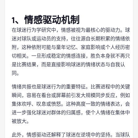
1、情感驱动机制
在球迷行为学研究中，情感被视为最核心的驱动力。球
迷对球队或运动员的支持，往往源自长期积累的情绪依
附，这种依附可能与童年记忆、家庭影响或个人经历密
切相关。一旦形成稳定的情感连接，胜负本身就不再只
是比赛结果，而是直接影响球迷的情绪状态与自我认
同。
情绪共振也是球迷行为的重要特征。比赛进程中的关键
瞬间，容易在看台或屏幕前引发大规模同步反应，例如
集体欢呼、叹息或愤怒。这种高度一致的情绪表达，会
进一步强化球迷对群体的归属感，使个人情绪在集体中
被放大。
此外，情感驱动还解释了球迷在逆境中的坚持。当球队