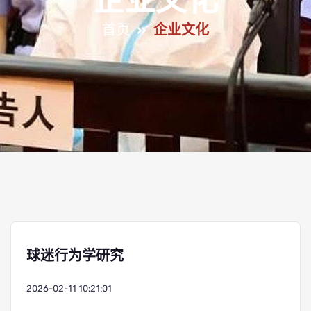
企业文化
首页
企业文化
球迷行为学研究
2026-02-11 10:21:01