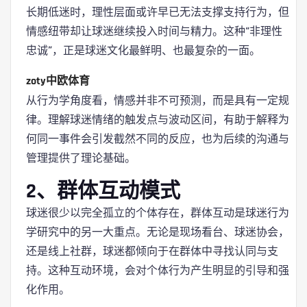
长期低迷时，理性层面或许早已无法支撑支持行为，但
情感纽带却让球迷继续投入时间与精力。这种“非理性
忠诚”，正是球迷文化最鲜明、也最复杂的一面。
zoty中欧体育
从行为学角度看，情感并非不可预测，而是具有一定规
律。理解球迷情绪的触发点与波动区间，有助于解释为
何同一事件会引发截然不同的反应，也为后续的沟通与
管理提供了理论基础。
2、群体互动模式
球迷很少以完全孤立的个体存在，群体互动是球迷行为
学研究中的另一大重点。无论是现场看台、球迷协会，
还是线上社群，球迷都倾向于在群体中寻找认同与支
持。这种互动环境，会对个体行为产生明显的引导和强
化作用。