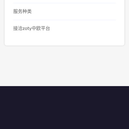
服务种类
接洽zoty中欧平台