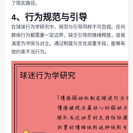
了现实路径。
4、行为规范与引导
在球迷行为学研究中，规范与引导同样不可忽视。任何
群体行为都需要一定边界，缺乏引导的情绪释放，容易
演变为冲突与对立。通过制度与文化双重手段，能够有
效约束不当行为。