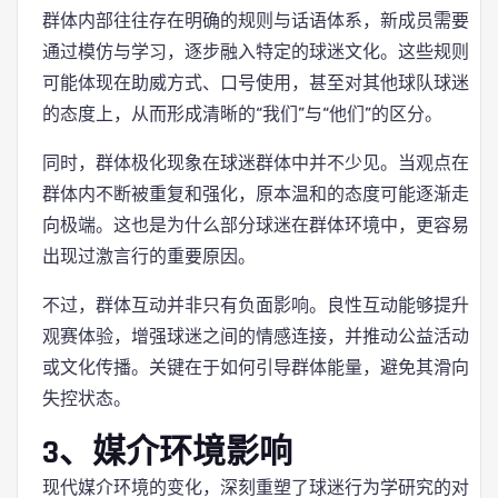
群体内部往往存在明确的规则与话语体系，新成员需要
通过模仿与学习，逐步融入特定的球迷文化。这些规则
可能体现在助威方式、口号使用，甚至对其他球队球迷
的态度上，从而形成清晰的“我们”与“他们”的区分。
同时，群体极化现象在球迷群体中并不少见。当观点在
群体内不断被重复和强化，原本温和的态度可能逐渐走
向极端。这也是为什么部分球迷在群体环境中，更容易
出现过激言行的重要原因。
不过，群体互动并非只有负面影响。良性互动能够提升
观赛体验，增强球迷之间的情感连接，并推动公益活动
或文化传播。关键在于如何引导群体能量，避免其滑向
失控状态。
3、媒介环境影响
现代媒介环境的变化，深刻重塑了球迷行为学研究的对