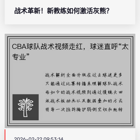
战术革新！新教练如何激活灰熊？
2026-02-22 09:53:14