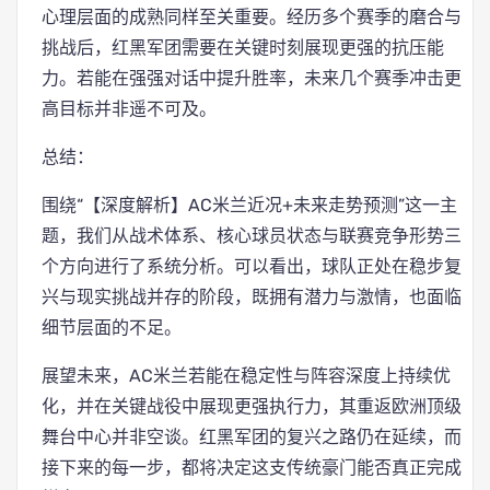
心理层面的成熟同样至关重要。经历多个赛季的磨合与
挑战后，红黑军团需要在关键时刻展现更强的抗压能
力。若能在强强对话中提升胜率，未来几个赛季冲击更
高目标并非遥不可及。
总结：
围绕“【深度解析】AC米兰近况+未来走势预测”这一主
题，我们从战术体系、核心球员状态与联赛竞争形势三
个方向进行了系统分析。可以看出，球队正处在稳步复
兴与现实挑战并存的阶段，既拥有潜力与激情，也面临
细节层面的不足。
展望未来，AC米兰若能在稳定性与阵容深度上持续优
化，并在关键战役中展现更强执行力，其重返欧洲顶级
舞台中心并非空谈。红黑军团的复兴之路仍在延续，而
接下来的每一步，都将决定这支传统豪门能否真正完成