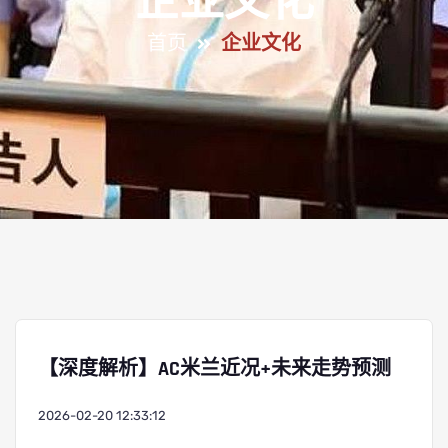
企业文化
首页
企业文化
【深度解析】AC米兰近况+未来走势预测
2026-02-20 12:33:12