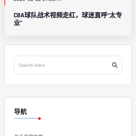
CBA球队战术视频走红，球迷直呼“太专
业”
导航