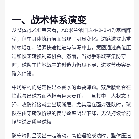
一、战术体系演变
从整体战术框架来看，AC米兰依旧以4-2-3-1为基础阵
型，但在具体执行层面出现了明显变化。边路进攻比重
持续增加，强调快速推进与纵深冲击，意图通过高位压
迫和快速转换制造机会。然而，当对手采取密集防守
时，球队在阵地战中的创造力仍显不足，进攻节奏容易
陷入停滞。
中场结构的稳定性是本赛季的重要课题。双后腰组合在
拦截与出球方面承担着巨大责任，一旦其中一人状态下
滑，攻防衔接就会出现断层。尤其是在面对强队时，球
队在由守转攻阶段的传导效率明显下降，无法持续给前
场输送高质量球权。
防守端则呈现出一定波动。高位逼抢成功时，整体压迫