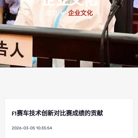
企业文化
首页
企业文化
F1赛车技术创新对比赛成绩的贡献
2026-03-05 10:35:54