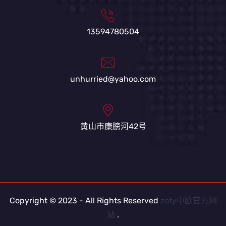
13594780504
unhurried@yahoo.com
黄山市康膀河42号
Copyright © 2023 - All Rights Reserved
zoty中欧官方网
站
.