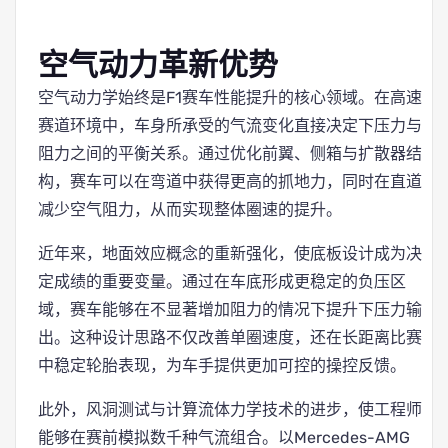
空气动力革新优势
空气动力学始终是F1赛车性能提升的核心领域。在高速
赛道环境中，车身所承受的气流变化直接决定下压力与
阻力之间的平衡关系。通过优化前翼、侧箱与扩散器结
构，赛车可以在弯道中获得更高的抓地力，同时在直道
减少空气阻力，从而实现整体圈速的提升。
近年来，地面效应概念的重新强化，使底板设计成为决
定成绩的重要变量。通过在车底形成更稳定的负压区
域，赛车能够在不显著增加阻力的情况下提升下压力输
出。这种设计思路不仅改善单圈速度，还在长距离比赛
中稳定轮胎表现，为车手提供更加可控的操控反馈。
此外，风洞测试与计算流体力学技术的进步，使工程师
能够在赛前模拟数千种气流组合。以Mercedes-AMG