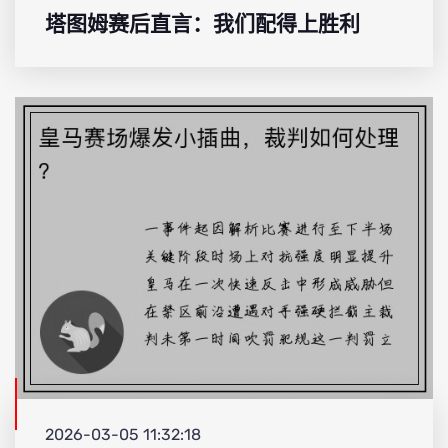
塔图姆赛后直言：我们配得上胜利
2026-03-05 11:32:18