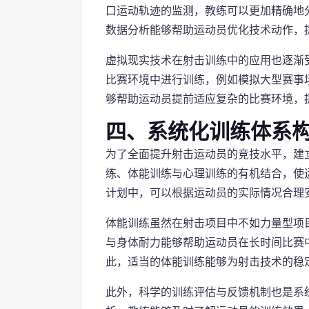
口运动轨迹的监测，教练可以更加精确地
数据分析能够帮助运动员优化技术动作，
虚拟现实技术在射击训练中的应用也逐渐
比赛环境中进行训练，例如模拟大型赛事
够帮助运动员提前适应复杂的比赛环境，
四、系统化训练体系
为了全面提升射击运动员的竞技水平，建
练、体能训练与心理训练的有机结合，使
计划中，可以根据运动员的实际情况合理
体能训练虽然在射击项目中不如力量型项
与身体耐力能够帮助运动员在长时间比赛
此，适当的体能训练能够为射击技术的稳
此外，科学的训练评估与反馈机制也是系