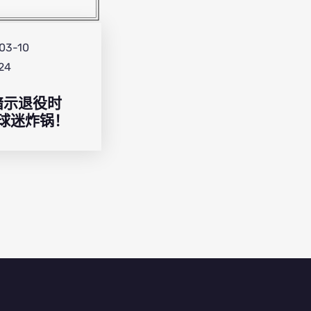
03-10
:24
暗示退役时
球迷炸锅！