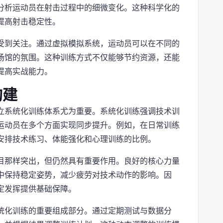
分析运动员在射击过程中的细微变化。这种科学化的
提高射击稳定性。
受到关注。通过虚拟模拟系统，运动员可以在不同的
场馆的氛围。这种训练方式不仅能够节约资源，还能
提高实战能力。
构建
立系统化训练体系尤为重要。系统化训练强调技术训
运动员在多个方面实现同步提升。例如，在日常训练
安排技术练习、体能强化和心理训练的比例。
目那样突出，但仍然具有重要作用。良好的核心力量
中保持稳定姿势，减少疲劳对技术动作的影响。因
定发挥提供基础保障。
统化训练的重要组成部分。通过定期测试与数据分