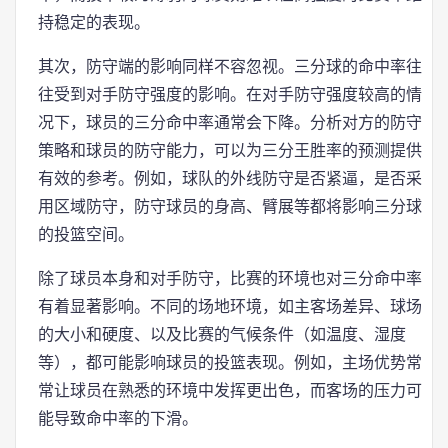
持稳定的表现。
其次，防守端的影响同样不容忽视。三分球的命中率往
往受到对手防守强度的影响。在对手防守强度较高的情
况下，球员的三分命中率通常会下降。分析对方的防守
策略和球员的防守能力，可以为三分王胜率的预测提供
有效的参考。例如，球队的外线防守是否紧逼，是否采
用区域防守，防守球员的身高、臂展等都将影响三分球
的投篮空间。
除了球员本身和对手防守，比赛的环境也对三分命中率
有着显著影响。不同的场地环境，如主客场差异、球场
的大小和硬度、以及比赛的气候条件（如温度、湿度
等），都可能影响球员的投篮表现。例如，主场优势常
常让球员在熟悉的环境中发挥更出色，而客场的压力可
能导致命中率的下滑。