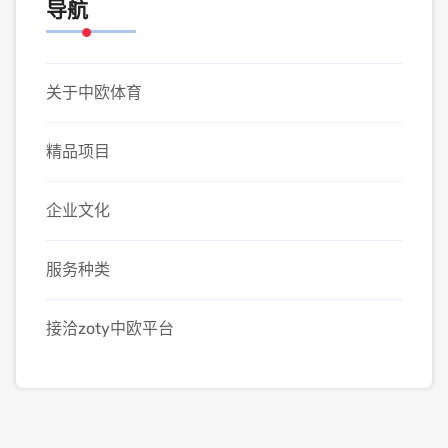
导航
关于中欧体育
精品项目
企业文化
服务种类
接洽zoty中欧平台