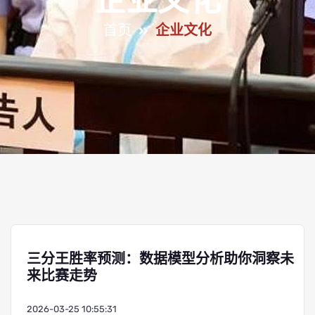
企业文化
首页
企业文化
三分王胜率预测：数据模型分析助你洞察未
来比赛走势
2026-03-25 10:55:31