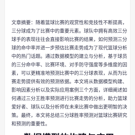
文章摘要：随着篮球比赛的观赏性和竞技性不断提高，
三分球成为了比赛中的重要元素。球队中拥有高效三分
球手的表现往往会直接影响比赛的结果，如何预测三分
球的命中率并进一步预估比赛走势成为了现代篮球分析
中的热门话题。通过数据模型的建立与分析，基于球员
的三分命中率、比赛环境、对手防守强度等多维度的因
素，可以更精准地预测比赛中的三分球表现，从而为比
赛走势提供有效的预测依据。本文将从数据模型构建、
影响因素分析以及实际应用案例三个方面，详细阐述如
何通过三分王胜率预测进行比赛走势的分析，助力篮球
爱好者、球队以及分析师在未来比赛中做出更明智的决
策。最终，本文将总结三分球胜率预测对篮球比赛研究
和预测的重要性。