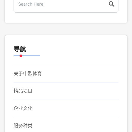
导航
关于中欧体育
精品项目
企业文化
服务种类