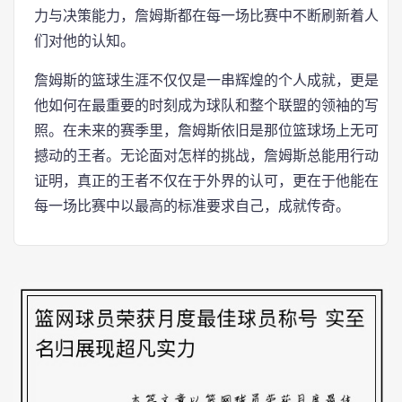
力与决策能力，詹姆斯都在每一场比赛中不断刷新着人
们对他的认知。
詹姆斯的篮球生涯不仅仅是一串辉煌的个人成就，更是
他如何在最重要的时刻成为球队和整个联盟的领袖的写
照。在未来的赛季里，詹姆斯依旧是那位篮球场上无可
撼动的王者。无论面对怎样的挑战，詹姆斯总能用行动
证明，真正的王者不仅在于外界的认可，更在于他能在
每一场比赛中以最高的标准要求自己，成就传奇。