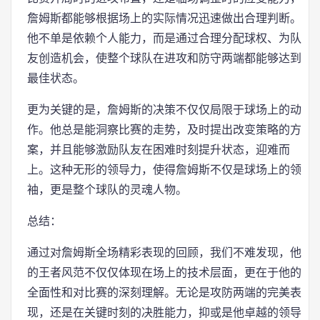
詹姆斯都能够根据场上的实际情况迅速做出合理判断。
他不单是依赖个人能力，而是通过合理分配球权、为队
友创造机会，使整个球队在进攻和防守两端都能够达到
最佳状态。
更为关键的是，詹姆斯的决策不仅仅局限于球场上的动
作。他总是能洞察比赛的走势，及时提出改变策略的方
案，并且能够激励队友在困难时刻提升状态，迎难而
上。这种无形的领导力，使得詹姆斯不仅是球场上的领
袖，更是整个球队的灵魂人物。
总结：
通过对詹姆斯全场精彩表现的回顾，我们不难发现，他
的王者风范不仅仅体现在场上的技术层面，更在于他的
全面性和对比赛的深刻理解。无论是攻防两端的完美表
现，还是在关键时刻的决胜能力，抑或是他卓越的领导