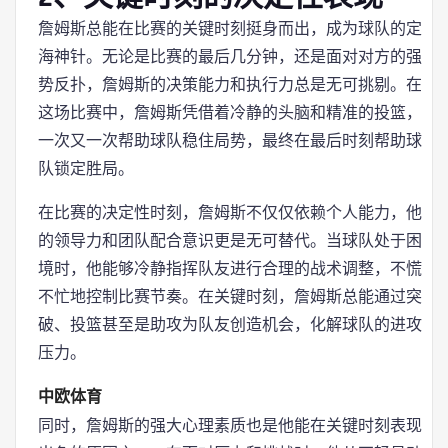
詹姆斯总能在比赛的关键时刻挺身而出，成为球队的定
海神针。无论是比赛的最后几分钟，还是面对对方的强
势反扑，詹姆斯的决策能力和执行力总是无可挑剔。在
这场比赛中，詹姆斯凭借着冷静的头脑和精准的投篮，
一次又一次帮助球队稳住局势，最终在最后时刻帮助球
队锁定胜局。
在比赛的决定性时刻，詹姆斯不仅仅依赖个人能力，他
的领导力和团队配合意识更是无可替代。当球队处于困
境时，他能够冷静指挥队友进行合理的战术调整，不慌
不忙地控制比赛节奏。在关键时刻，詹姆斯总能通过突
破、投篮甚至是助攻为队友创造机会，化解球队的进攻
压力。
中欧体育
同时，詹姆斯的强大心理素质也是他能在关键时刻表现