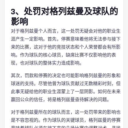
3、处罚对格列兹曼及球队的
影响
对于格列兹曼个人而言，这一处罚无疑会对他的职业生
涯产生一定影响。首先，停赛意味着他将无法参与接下
来的比赛，这对于他的竞技状态和个人荣誉都会有所影
响。作为球队的核心球员，缺席比赛不仅影响他的表
现，也对球队的整体实力造成影响。
其次，罚款和停赛的决定也可能影响格列兹曼的形象和
球迷的支持。尽管他曾为球队贡献过无数精彩时刻，但
此事无疑给他的职业生涯蒙上了一层阴影。如何在未来
赢回公众的信任，将是格列兹曼亟待解决的问题。
对于格列兹曼所在的球队而言，这一处罚带来的影响也
是不容忽视的。作为球队的关键球员，格列兹曼的停赛