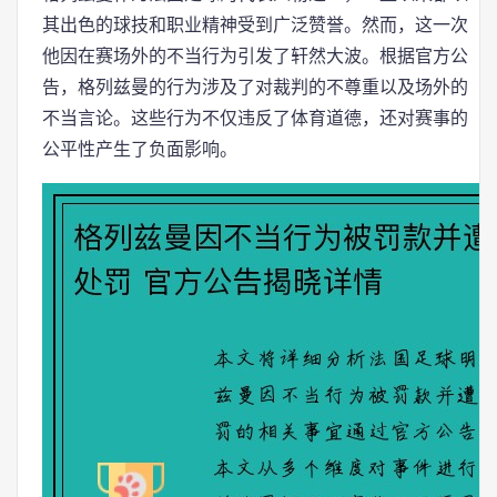
其出色的球技和职业精神受到广泛赞誉。然而，这一次
他因在赛场外的不当行为引发了轩然大波。根据官方公
告，格列兹曼的行为涉及了对裁判的不尊重以及场外的
不当言论。这些行为不仅违反了体育道德，还对赛事的
公平性产生了负面影响。