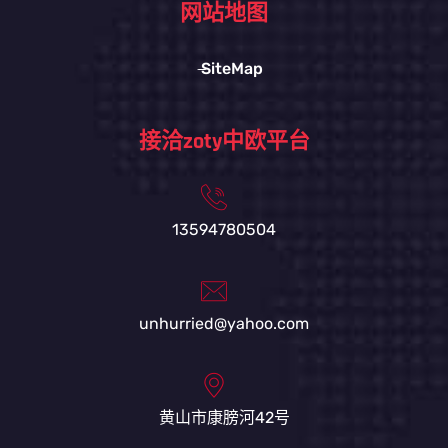
网站地图
SiteMap
接洽zoty中欧平台
13594780504
unhurried@yahoo.com
黄山市康膀河42号