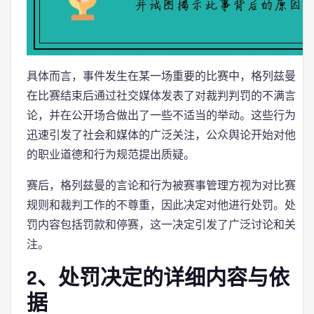
具体而言，事件发生在某一场重要的比赛中，格列兹曼
在比赛结束后通过社交媒体发表了对裁判判罚的不满言
论，并在公开场合做出了一些不适当的举动。这些行为
迅速引发了社会和媒体的广泛关注，公众舆论开始对他
的职业道德和行为规范提出质疑。
赛后，格列兹曼的言论和行为被赛事管理方视为对比赛
规则和裁判工作的不尊重，因此决定对他进行处罚。处
罚内容包括罚款和停赛，这一决定引发了广泛讨论和关
注。
2、处罚决定的详细内容与依
据