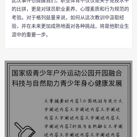
此次事件也提醒我们，职业体育不仅仅是关于竞技水平
的比拼，更是对球员职业素养、心理素质和行为规范的
考验。对于格列兹曼来说，如何从这次教训中汲取经
验，并在未来更加成熟地面对各种挑战，将是他职业生
涯中的重要一步。