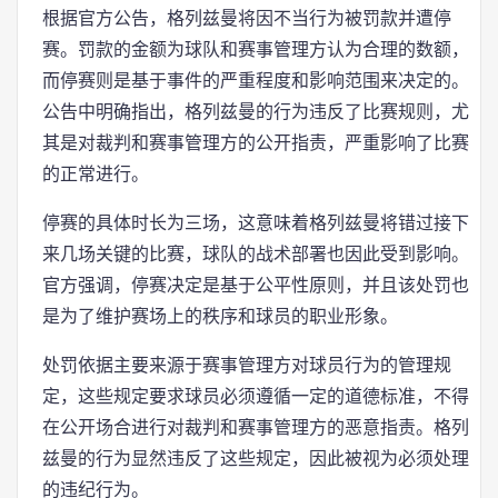
根据官方公告，格列兹曼将因不当行为被罚款并遭停
赛。罚款的金额为球队和赛事管理方认为合理的数额，
而停赛则是基于事件的严重程度和影响范围来决定的。
公告中明确指出，格列兹曼的行为违反了比赛规则，尤
其是对裁判和赛事管理方的公开指责，严重影响了比赛
的正常进行。
停赛的具体时长为三场，这意味着格列兹曼将错过接下
来几场关键的比赛，球队的战术部署也因此受到影响。
官方强调，停赛决定是基于公平性原则，并且该处罚也
是为了维护赛场上的秩序和球员的职业形象。
处罚依据主要来源于赛事管理方对球员行为的管理规
定，这些规定要求球员必须遵循一定的道德标准，不得
在公开场合进行对裁判和赛事管理方的恶意指责。格列
兹曼的行为显然违反了这些规定，因此被视为必须处理
的违纪行为。