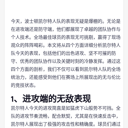
今天，波士顿凯尔特人队的表现无疑是爆棚的。无论是
在进攻端还是防守端，他们都展现了卓越的团队协作与
个人技术。全场最佳球员的表现无可挑剔，赢得了现场
观众的阵阵喝彩。本文将从四个方面详细分析凯尔特人
队今天的表现，包括他们的出色进攻、坚不可摧的防
守、优秀的团队协作以及关键时刻的冷静发挥。通过这
四个方面的剖析，我们不仅可以看到凯尔特人队的全场
统治力，还能感受到他们在赛场上所展现出的无与伦比
的竞技状态。
1、进攻端的无敌表现
凯尔特人今天的进攻简直是如猛虎下山般势不可挡。全
队的进攻节奏流畅，配合默契，尤其是在快速反击中，
凯尔特人展现出了极强的攻击性和精确度。球员们通过