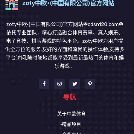
zoty中欧·(中国有限公司)官方网站☘️cdsn120.com☘️
依托专业团队，精心打造融合体育赛事、真人娱乐、
电子竞技、棋牌游戏的特色平台。zoty中欧为用户提
供全方位的服务,友好的界面和流畅的操作体验,支持多
平台访问,随时随地都能享受到最新最热门的体育和娱
乐游戏。
导航
关于中欧体育
精品项目