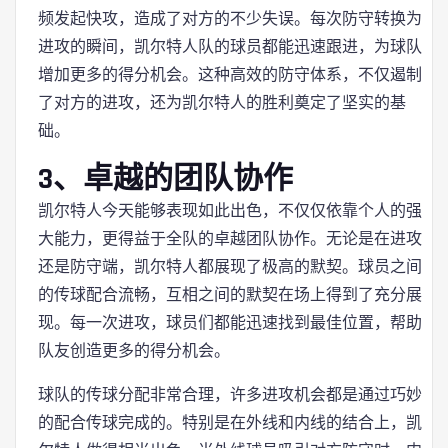
频发起快攻，造成了对方的不少失误。每次防守转换为
进攻的瞬间，凯尔特人队的球员都能迅速跟进，为球队
增加更多的得分机会。这种高效的防守体系，不仅遏制
了对方的进攻，还为凯尔特人的胜利奠定了坚实的基
础。
3、卓越的团队协作
凯尔特人今天能够表现如此出色，不仅仅依靠个人的强
大能力，更得益于全队的卓越团队协作。无论是在进攻
还是防守端，凯尔特人都展现了极高的默契。球员之间
的传球配合流畅，互相之间的默契在场上得到了充分展
现。每一次进攻，球员们都能迅速找到最佳位置，帮助
队友创造更多的得分机会。
球队的传球分配非常合理，许多进攻机会都是通过巧妙
的配合传球完成的。特别是在外线和内线的结合上，凯