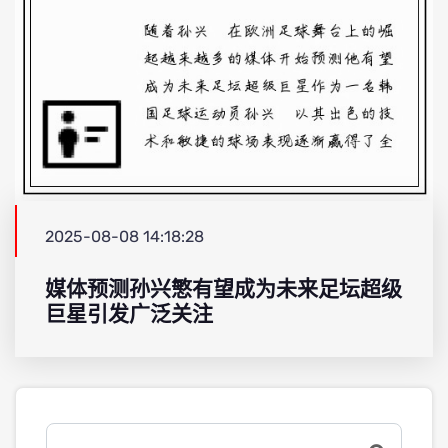
2025-08-08 14:18:28
媒体预测孙兴慜有望成为未来足坛超级
巨星引发广泛关注