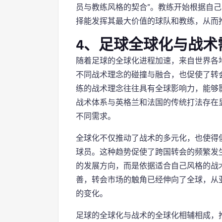
员与教练风格的契合”。教练开始根据自
择能发挥其最大价值的球队和教练，从而
4、足球全球化与战术
随着足球的全球化进程加速，来自世界各
不同战术理念的碰撞与融合，也促使了转
练的战术理念往往具有全球影响力，能够
战术体系与英格兰和法国的传统打法存在
不同需求。
全球化不仅推动了战术的多元化，也使得
球员。这种趋势促使了跨国转会的频繁发
的发展方向，而是依据适合自己风格的战
善，转会市场的触角已经伸向了全球，从
的变化。
足球的全球化与战术的全球化相辅相成，