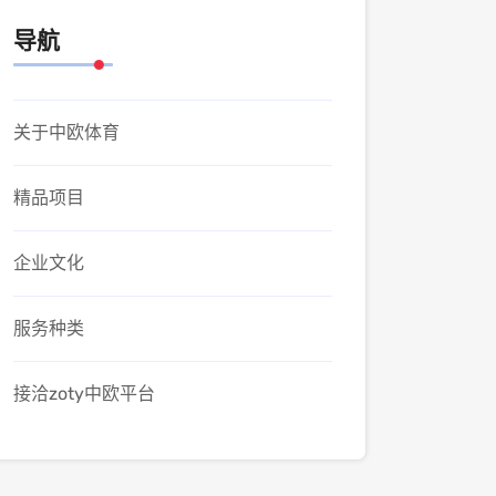
导航
关于中欧体育
精品项目
企业文化
服务种类
接洽zoty中欧平台