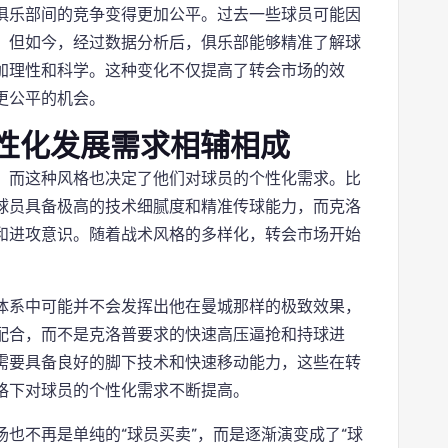
俱乐部间的竞争变得更加公平。过去一些球员可能因
，但如今，经过数据分析后，俱乐部能够精准了解球
加理性和科学。这种变化不仅提高了转会市场的效
更公平的机会。
性化发展需求相辅相成
，而这种风格也决定了他们对球员的个性化需求。比
球员具备极高的技术细腻度和精准传球能力，而克洛
和进攻意识。随着战术风格的多样化，转会市场开始
体系中可能并不会发挥出他在曼城那样的极致效果，
配合，而不是克洛普要求的快速高压逼抢和持球进
需要具备良好的脚下技术和快速移动能力，这些在转
格下对球员的个性化需求不断提高。
也不再是单纯的“球员买卖”，而是逐渐演变成了“球