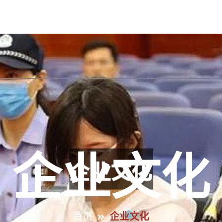
公司首页
关于中欧体育
精品项目
企业文
企业文化
首页
企业文化