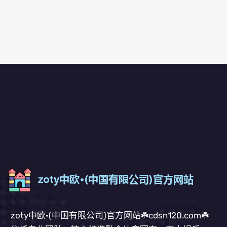
zoty中欧·(中国有限公司)官方网站☘️cdsn120.com☘️