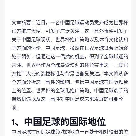
文章摘要：近日，一名中国足球运动员意外成为世界杯
官方推广大使，引发了广泛关注。这一意外事件引发了
关于中国足球现状、世界杯推广策略以及体育文化认知
等方面的讨论。中国足球，虽然在世界足球舞台上始终
处于弱势，但通过这一偶然的机会，得到了全球球迷的
关注。世界杯作为全球最受欢迎的体育赛事之一，其官
方推广大使的选拔标准与背景也备受关注。本文将从多
个方面分析这一事件的影响，包括中国足球在国际舞台
上的位置、世界杯的全球化推广策略、中国足球选手的
偶然机遇以及这一事件对中国足球未来发展的可能影
响。
1、中国足球的国际地位
中国足球在国际足球领域的地位一直处于相对较弱的位