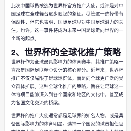
此次中国球员被选为世界杯官方推广大使，或许是对中
国足球在全球舞台逐步崛起的象征。尽管这一选择带有
偶然性，但它也表明，国际足球界对中国足球潜力的关
注。也许，这一事件将成为未来中国足球走向世界的一
个新的起点。
2、世界杯的全球化推广策略
世界杯作为全球最具影响力的体育赛事，其推广策略一
直都是国际足联精心设计的核心部分。近年来，世界杯
推广不仅仅局限于足球迷群体，而是向全球更广泛的受
众群体扩展。这种全球化推广的策略，旨在让足球这一
体育项目能够深入到各个国家和地区的文化中，甚至成
为各国文化交流的桥梁。
世界杯的推广大使通常都是足球界的知名人物，或是具
备国际影响力的体育明星。选择一个国家的球员担任官