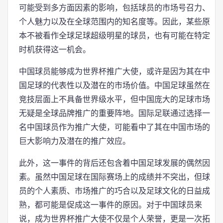
可能受到多方面因素的影响，包括球员的市场号召力、
个人魅力以及在全球范围内的知名度等。因此，某些原
本不被看作全球足球超级明星的球员，也有可能在特定
时机获得这一机会。
中国球员能够成为世界杯推广大使，或许是因为其在中
国足球的代表性以及潜在的市场价值。中国足球虽然在
竞技层面上不具备世界级水平，但中国庞大的足球市场
无疑是全球品牌推广的重要阵地。国际足联通过选择一
名中国球员作为推广大使，可能看中了其在中国市场的
巨大影响力及潜在的推广效应。
此外，这一事件的背后还包含着中国足球发展的偶然因
素。虽然中国足球在国际赛场上的成绩并不突出，但球
员的个人素质、市场推广的巧合以及足球文化的日益成
熟，都可能是促成这一事件的原因。对于中国球员来
说，成为世界杯推广大使不仅是个人荣誉，更是一次拓