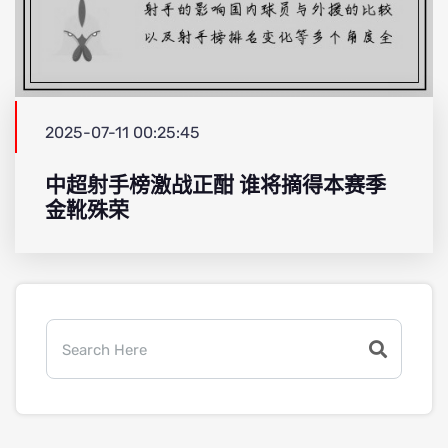
2025-07-11 00:25:45
中超射手榜激战正酣 谁将摘得本赛季
金靴殊荣