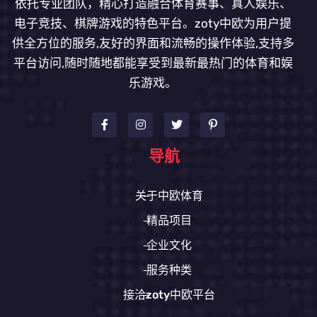
依托专业团队，精心打造融合体育赛事、真人娱乐、
电子竞技、棋牌游戏的特色平台。zoty中欧为用户提
供全方位的服务,友好的界面和流畅的操作体验,支持多
平台访问,随时随地都能享受到最新最热门的体育和娱
乐游戏。
导航
关于中欧体育
精品项目
企业文化
服务种类
接洽zoty中欧平台