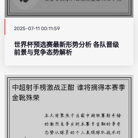
2025-07-11 00:11:59
世界杯预选赛最新形势分析 各队晋级
前景与竞争态势解析