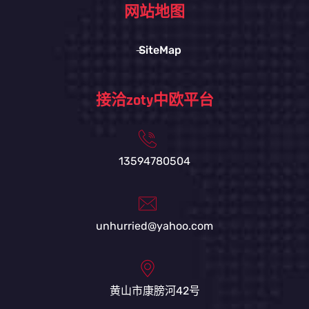
网站地图
SiteMap
接洽zoty中欧平台
13594780504
unhurried@yahoo.com
黄山市康膀河42号