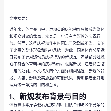
文章摘要：
近年来，体育赛事中，运动员的庆祝动作频繁成为媒体
和观众讨论的焦点，尤其是一些具有争议性的庆祝行
为。然而，这些庆祝动作有时因过于激烈或不当，影响
了比赛的整体形象和精神风貌。为此，国家体育总局近
日发布了针对运动员庆祝行为的新规定，严禁部分过激
或不符合体育精神的庆祝动作。根据新规，违者将面临
一定的处罚。本文将从四个方面详细阐述这一新规的背
景、内容、影响及实施后的可能效果，帮助读者更好地
理解这一举措的目的和意义。
1、新规发布背景与目的
体育赛事本身承载着竞技精神、团队合作与公平竞争的