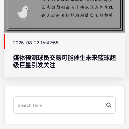
2025-08-22 16:42:55
媒体预测球员交易可能催生未来篮球超
级巨星引发关注