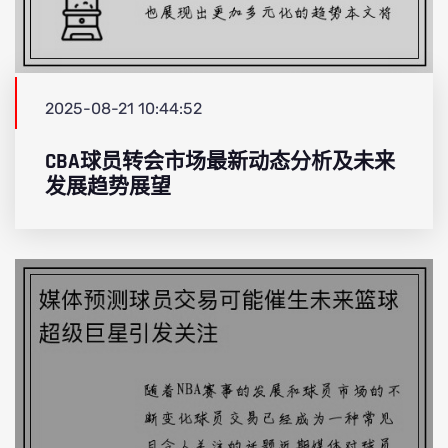
2025-08-21 10:44:52
CBA球员转会市场最新动态分析及未来
发展趋势展望