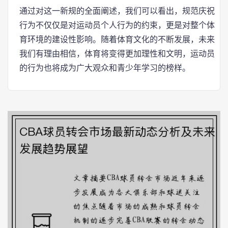
通过对这一新规的全面阐述，我们可以看出，规范庆祝
行为不仅仅是对运动员个人行为的约束，更是对整个体
育环境的建设性影响。随着体育文化的不断发展，未来
我们有理由相信，体育将变得更加理性和文明，运动员
的行为也将成为广大观众和青少年学习的榜样。