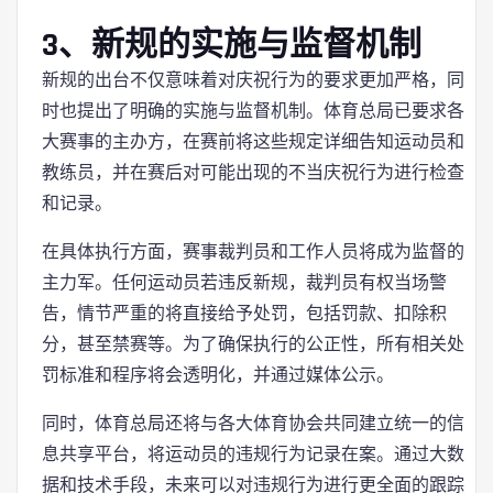
3、新规的实施与监督机制
新规的出台不仅意味着对庆祝行为的要求更加严格，同
时也提出了明确的实施与监督机制。体育总局已要求各
大赛事的主办方，在赛前将这些规定详细告知运动员和
教练员，并在赛后对可能出现的不当庆祝行为进行检查
和记录。
在具体执行方面，赛事裁判员和工作人员将成为监督的
主力军。任何运动员若违反新规，裁判员有权当场警
告，情节严重的将直接给予处罚，包括罚款、扣除积
分，甚至禁赛等。为了确保执行的公正性，所有相关处
罚标准和程序将会透明化，并通过媒体公示。
同时，体育总局还将与各大体育协会共同建立统一的信
息共享平台，将运动员的违规行为记录在案。通过大数
据和技术手段，未来可以对违规行为进行更全面的跟踪