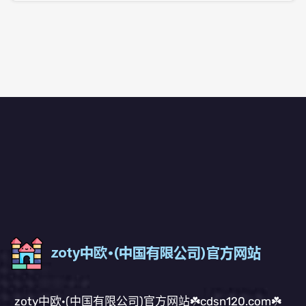
zoty中欧·(中国有限公司)官方网站☘️cdsn120.com☘️