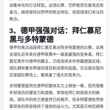
加集体化的打法转型。这场比赛，巴萨能否在客场击败
皇马，继续保持对西甲的统治地位，将是球迷们关注的
焦点。
3、德甲强强对话：拜仁慕尼
黑与多特蒙德
德甲的焦点战是拜仁慕尼黑对阵多特蒙德的比赛，这两
支球队近年来在德甲联赛中一直是最强的竞争者。拜仁
慕尼黑作为德甲的霸主，已经连续多年称霸德国足球。
球队拥有着世界级的球员和深厚的底蕴，无论是在国内
还是国际赛场上，都具备了强大的竞争力。
多特蒙德虽然在德甲的整体实力上稍逊一筹，但凭借着
年轻球员的爆发力和激情，常常给拜仁制造很大的麻
烦。球队中的哈兰德虽然已经离开，但多特蒙德依然依
靠现有的阵容保持了强劲的战斗力。尤其是贝林厄姆等