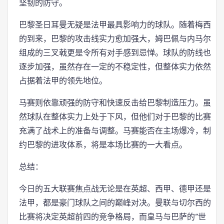
坚韧的防守。
巴黎圣日耳曼无疑是法甲最具影响力的球队。随着梅西
的到来，巴黎的攻击线实力愈加强大，姆巴佩与内马尔
组成的三叉戟更是令所有对手感到忌惮。球队的防线也
逐步加强，虽然存在一定的不稳定性，但整体实力依然
占据着法甲的领先地位。
马赛则依靠顽强的防守和快速反击给巴黎制造压力。虽
然球队在整体实力上处于下风，但他们对于巴黎的比赛
充满了战术上的准备与调整。马赛能否在主场爆冷，制
约巴黎的进攻体系，将是本场比赛的一大看点。
总结：
今日的五大联赛焦点战无论是在英超、西甲、德甲还是
法甲，都是豪门球队之间的巅峰对决。曼联与切尔西的
比赛将决定英超前四的竞争格局，而皇马与巴萨的“世