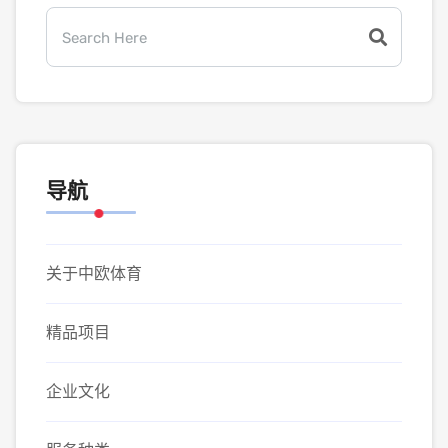
导航
关于中欧体育
精品项目
企业文化