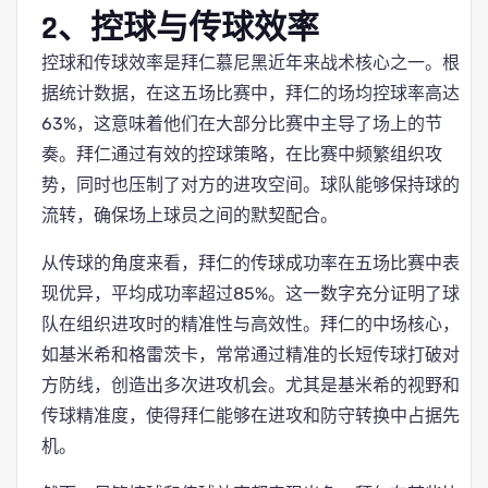
2、控球与传球效率
控球和传球效率是拜仁慕尼黑近年来战术核心之一。根
据统计数据，在这五场比赛中，拜仁的场均控球率高达
63%，这意味着他们在大部分比赛中主导了场上的节
奏。拜仁通过有效的控球策略，在比赛中频繁组织攻
势，同时也压制了对方的进攻空间。球队能够保持球的
流转，确保场上球员之间的默契配合。
从传球的角度来看，拜仁的传球成功率在五场比赛中表
现优异，平均成功率超过85%。这一数字充分证明了球
队在组织进攻时的精准性与高效性。拜仁的中场核心，
如基米希和格雷茨卡，常常通过精准的长短传球打破对
方防线，创造出多次进攻机会。尤其是基米希的视野和
传球精准度，使得拜仁能够在进攻和防守转换中占据先
机。