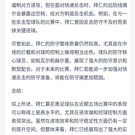
遏制对方进攻，但在面对快速反击时，拜仁的后防线偶
尔会暴露出空档，给对方制造反击机会。例如，在与一
些反击型球队的比赛中，拜仁曾因反击防守不及时而丢
掉关键进球。
尽管如此，拜仁的防守整体质量仍然较高，尤其是在中
场的拦截和对球的控制上做得相当出色。球队的防守核
心球员，如帕瓦尔和赫尔曼，展现了强大的防守意识和
默契配合。对于未来的比赛，拜仁若能进一步加强对快
速反击的防守准备，将能在防守端更加稳固。
总结：
综上所述，拜仁慕尼黑足球队在近期五场比赛中的表现
可以称得上是高水平的，尤其在进攻端和控球控制方面
表现突出。虽然在进攻效率和防守稳定性方面仍有一定
的提升空间，但整体来看，拜仁已经展现出了强大的实