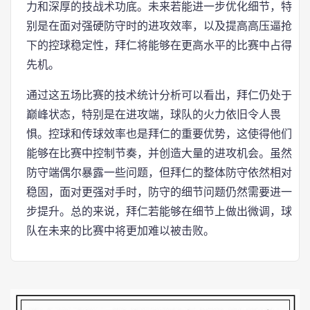
力和深厚的技战术功底。未来若能进一步优化细节，特
别是在面对强硬防守时的进攻效率，以及提高高压逼抢
下的控球稳定性，拜仁将能够在更高水平的比赛中占得
先机。
通过这五场比赛的技术统计分析可以看出，拜仁仍处于
巅峰状态，特别是在进攻端，球队的火力依旧令人畏
惧。控球和传球效率也是拜仁的重要优势，这使得他们
能够在比赛中控制节奏，并创造大量的进攻机会。虽然
防守端偶尔暴露一些问题，但拜仁的整体防守依然相对
稳固，面对更强对手时，防守的细节问题仍然需要进一
步提升。总的来说，拜仁若能够在细节上做出微调，球
队在未来的比赛中将更加难以被击败。