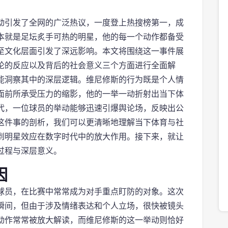
动引发了全网的广泛热议，一度登上热搜榜第一，成
本就是足坛炙手可热的明星，他的每一个动作都备受
至文化层面引发了深远影响。本文将围绕这一事件展
论的反应以及背后的社会意义三个方面进行全面解
能洞察其中的深层逻辑。维尼修斯的行为既是个人情
面前所承受压力的缩影，他的一举一动折射出当下体
代，一位球员的举动能够迅速引爆舆论场，反映出公
这件事的剖析，我们可以更清晰地理解当下体育与社
到明星效应在数字时代中的放大作用。接下来，就让
过程与深层意义。
因
球员，在比赛中常常成为对手重点盯防的对象。这次
瞬间，但由于涉及情绪表达和个人立场，很快被镜头
动作常常被放大解读，而维尼修斯的这一举动则恰好