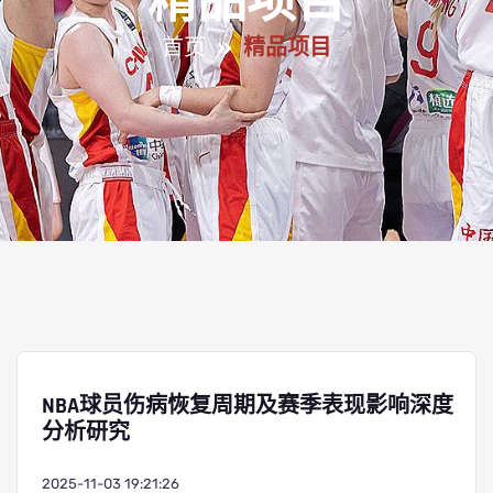
精品项目
首页
精品项目
NBA球员伤病恢复周期及赛季表现影响深度
分析研究
2025-11-03 19:21:26