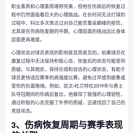
职业素质和心理素质堪称完美，但他在伤病后的恢复过
程中仍然面临着巨大的心理挑战。在长时间无法打球的
过程中，科比多次表达过对自己能否重返巅峰的担忧，
尤其是在伤病恢复期的中期，心理层面的挑战远比身体
层面更具难度。
心理状态对球员表现的影响是显而易见的。如果球员在
康复过程中无法保持积极心态，恢复后的状态可能受到
质疑。与其相反，保持乐观和自信的心理状态，有助于
球员更快适应赛季的高强度比赛，避免过早感到疲惫或
受伤的负面情绪。例如，凯文·杜兰特在2019年与勇士
队夺冠期间的伤病后复出，他展现了极强的心理韧性，
通过积极的心态克服了外界的质疑，迅速找回了自己的
竞技状态。
3、伤病恢复周期与赛季表现