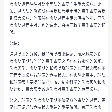
病恢复进程往往对整个团队的表现产生重大影响。比
如，湖人队的詹姆斯在接受膝盖手术后的赛季表现曾受
到很大影响，他虽然在恢复过程中尽力保持体能，但伤
病恢复过程中对训练的缺席，直接导致了赛季表现的起
伏。
总结：
通过以上的分析，我们可以得出结论，NBA球员的伤
病恢复周期与他们的赛季表现之间存在着密切的关系。
伤病类型、恢复周期的长短以及球员的心理状态都在不
同程度上影响着球员的竞技状态。在实际比赛中，球队
和球员都需要提前做好准备，制定科学的伤病预防和恢
复计划，最大限度减少伤病对赛季表现的负面影响。
总之，球员的伤病恢复周期不仅是身体康复的过程，更
是心理调适与竞技状态重建的重要阶段。管理伤病恢