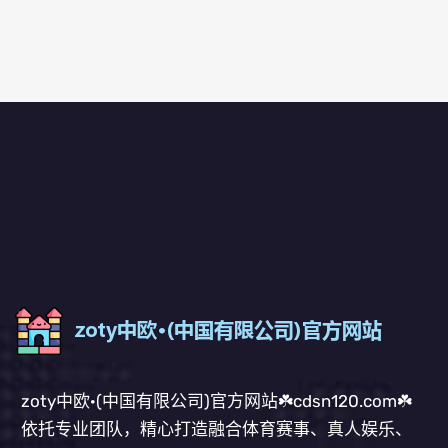
zoty中欧·(中国有限公司)官方网站☘️cdsn120.com☘️
依托专业团队，精心打造融合体育赛事、真人娱乐、