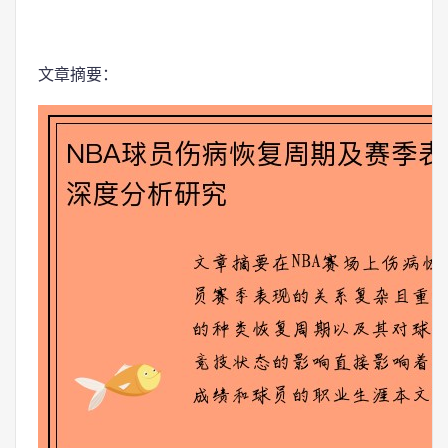
文章摘要：