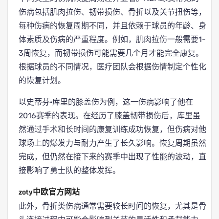
伤病包括肌肉拉伤、韧带损伤、骨折以及关节扭伤等，
每种伤病的恢复周期不同，并且依赖于球员的年龄、身
体素质及伤病的严重程度。例如，肌肉拉伤一般需要1-
3周恢复，而韧带损伤可能需要几个月才能完全康复。
根据球员的不同情况，医疗团队会根据伤情制定个性化
的恢复计划。
以史蒂芬·库里的膝盖伤为例，这一伤病影响了他在
2016赛季的表现。在经历了膝盖韧带损伤后，库里虽
然通过手术和长时间的康复训练成功恢复，但伤病对他
球场上的爆发力与耐力产生了长久影响。恢复周期虽然
完成，但仍然在接下来的赛季中出现了性能的波动，直
接影响了勇士队的整体发挥。
zoty中欧官方网站
此外，骨折类伤病通常需要较长时间的恢复，尤其是骨