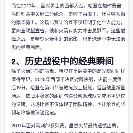
而在2019年，面对勇士的西部大战，哈登在加时赛最
后时刻命中关键三分绝杀，击败了由库里、杜兰特领衔
的豪华勇士。这场比赛让哈登不仅证明了他个人能力，
更向全联盟宣告，他和火箭有实力冲击总冠军。这些巅
峰之战，是哈登火箭生涯的缩影，也是球迷心中无法磨
灭的经典画面。
2、历史战役中的经典瞬间
除了火箭时期的表现，哈登在季后赛中的高光瞬间同样
值得铭记。2015年西部半决赛对阵快船，火箭一度落
后19分，哈登在第四节被教练放上板凳，但当他重新登
场后，依旧用稳定的组织与得分帮助球队完成不可思议
的逆转。这场比赛不仅体现了团队精神，也让哈登的坚
韧与冷静被球迷铭记。
2017年面对马刺的系列赛，虽然火箭最终遗憾出局，