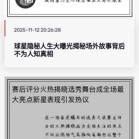
2025-11-12 20:26:28
球星隐秘人生大曝光揭秘场外故事背后
不为人知真相