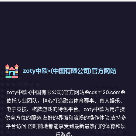
zoty中欧·(中国有限公司)官方网站☘️cdsn120.com☘️
依托专业团队，精心打造融合体育赛事、真人娱乐、
电子竞技、棋牌游戏的特色平台。zoty中欧为用户提
供全方位的服务,友好的界面和流畅的操作体验,支持多
平台访问,随时随地都能享受到最新最热门的体育和娱
乐游戏。