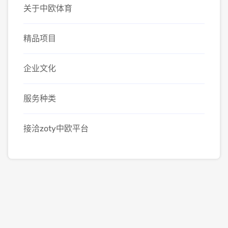
关于中欧体育
精品项目
企业文化
服务种类
接洽zoty中欧平台