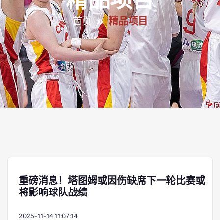
精品项目
首页
精品项目
重磅消息！塔图姆或因伤缺席下一轮比赛或
将影响球队战绩
2025-11-14 11:07:14