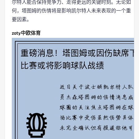
尔特人能否保持竞争力、走得更远的关键时刻。无论如
何，塔图姆的伤情将是影响凯尔特人未来表现的一个重
要因素。
zoty中欧体育