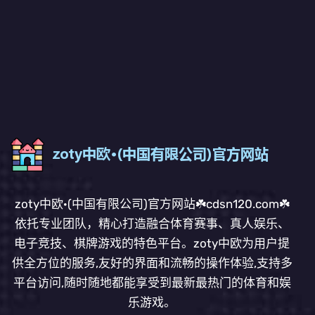
zoty中欧·(中国有限公司)官方网站☘️cdsn120.com☘️
依托专业团队，精心打造融合体育赛事、真人娱乐、
电子竞技、棋牌游戏的特色平台。zoty中欧为用户提
供全方位的服务,友好的界面和流畅的操作体验,支持多
平台访问,随时随地都能享受到最新最热门的体育和娱
乐游戏。