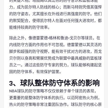
的关键人物。塔图姆以其出色的防守意识和篮板球能
力，成为凯尔特人防线的核心；而斯马特则凭借其强悍
的防守姿态，尤其擅长在外线进行高强度的防守。他们
的默契配合，使得凯尔特人在面对任何强大进攻时，都
能维持较高的防守效率。
除此之外，像德雷蒙德·格林和鲁迪·戈贝尔等球员，在
内线防守方面的作用也不可忽视。德雷蒙德以其灵活的
脚步和超强的防守视野，能有效干扰对方的进攻，而戈
贝尔则以身高和臂展优势成为联盟中最具威胁的篮板球
员之一。通过这些防守专家的努力，球队能够构建起坚
固的防守体系，有效保护篮筐。
3、球队整体防守体系的影响
NBA球队的防守策略不仅仅依赖于单个球员的表现，
更重要的是整体防守体系的执行。以迈阿密热火为例，
热火的防守策略非常注重团队协作。球队防守的核心原