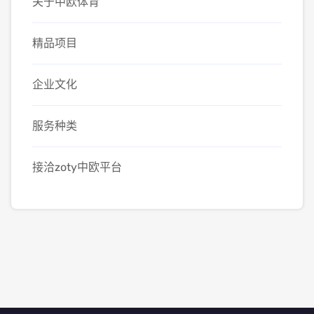
关于中欧体育
精品项目
企业文化
服务种类
接洽zoty中欧平台