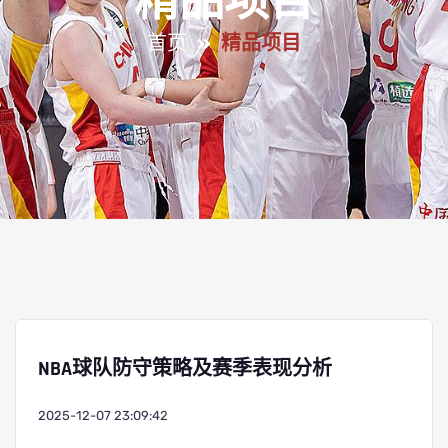
精品项目
首页
精品项目
NBA球队防守策略及赛季表现分析
2025-12-07 23:09:42