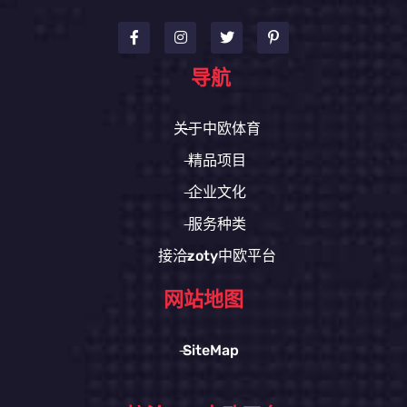
导航
关于中欧体育
精品项目
企业文化
服务种类
接洽zoty中欧平台
网站地图
SiteMap