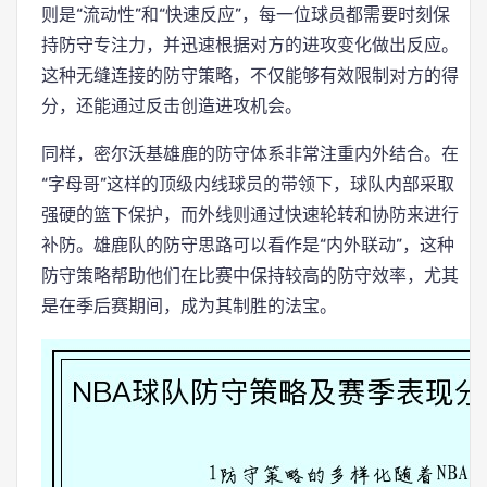
则是“流动性”和“快速反应”，每一位球员都需要时刻保
持防守专注力，并迅速根据对方的进攻变化做出反应。
这种无缝连接的防守策略，不仅能够有效限制对方的得
分，还能通过反击创造进攻机会。
同样，密尔沃基雄鹿的防守体系非常注重内外结合。在
“字母哥”这样的顶级内线球员的带领下，球队内部采取
强硬的篮下保护，而外线则通过快速轮转和协防来进行
补防。雄鹿队的防守思路可以看作是“内外联动”，这种
防守策略帮助他们在比赛中保持较高的防守效率，尤其
是在季后赛期间，成为其制胜的法宝。