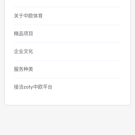
关于中欧体育
精品项目
企业文化
服务种类
接洽zoty中欧平台