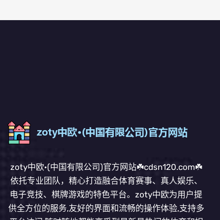
zoty中欧·(中国有限公司)官方网站☘️cdsn120.com☘️
依托专业团队，精心打造融合体育赛事、真人娱乐、
电子竞技、棋牌游戏的特色平台。zoty中欧为用户提
供全方位的服务,友好的界面和流畅的操作体验,支持多