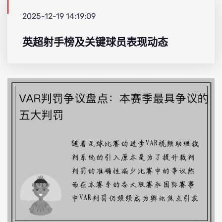
2025-12-19 14:19:09
英超射手榜及关键球员表现动态