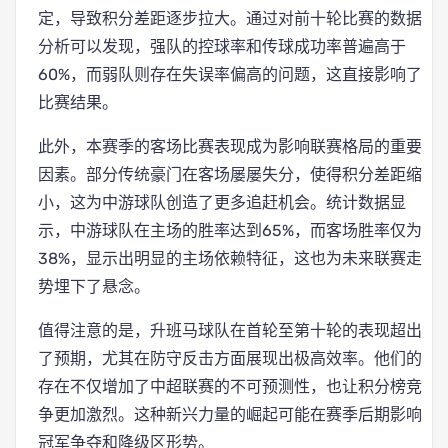
定，导致积分差距逐步拉大。通过对前十轮比赛的数据
分析可以发现，强队的控球率和传球成功率普遍高于
60%，而弱队则存在失误率偏高的问题，这直接影响了
比赛结果。
此外，本赛季的客场比赛表现成为影响联赛格局的重要
因素。部分传统豪门在客场屡屡失分，使得积分差距缩
小，这为中游球队创造了更多追赶机会。统计数据显
示，中游球队在主场的胜率达到65%，而客场胜率仅为
38%，显示出明显的主场依赖特征，这也为未来联赛走
势埋下了悬念。
值得注意的是，升班马球队在首轮至第十轮的表现超出
了预期，尤其在防守反击方面展现出极高效率。他们的
存在不仅增加了中超联赛的不可预测性，也让积分榜竞
争更加激烈。这种新兴力量的崛起可能在赛季后期影响
冠军争夺和降级区形势。