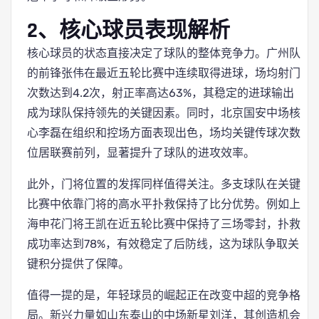
2、核心球员表现解析
核心球员的状态直接决定了球队的整体竞争力。广州队
的前锋张伟在最近五轮比赛中连续取得进球，场均射门
次数达到4.2次，射正率高达63%，其稳定的进球输出
成为球队保持领先的关键因素。同时，北京国安中场核
心李磊在组织和控场方面表现出色，场均关键传球次数
位居联赛前列，显著提升了球队的进攻效率。
此外，门将位置的发挥同样值得关注。多支球队在关键
比赛中依靠门将的高水平扑救保持了比分优势。例如上
海申花门将王凯在近五轮比赛中保持了三场零封，扑救
成功率达到78%，有效稳定了后防线，这为球队争取关
键积分提供了保障。
值得一提的是，年轻球员的崛起正在改变中超的竞争格
局。新兴力量如山东泰山的中场新星刘洋，其创造机会