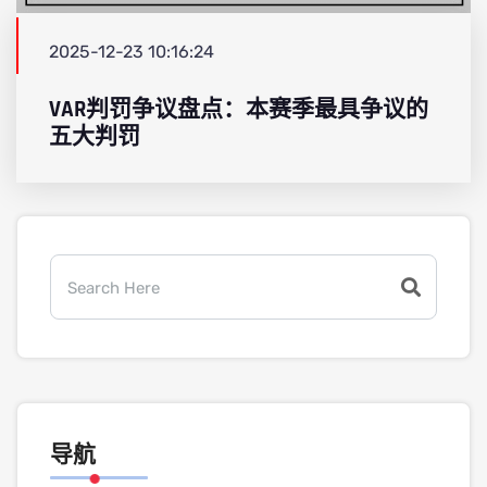
2025-12-23 10:16:24
VAR判罚争议盘点：本赛季最具争议的
五大判罚
导航