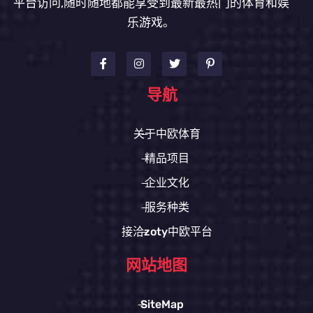
平台访问,随时随地都能享受到最新最热门的体育和娱
乐游戏。
导航
关于中欧体育
精品项目
企业文化
服务种类
接洽zoty中欧平台
网站地图
SiteMap