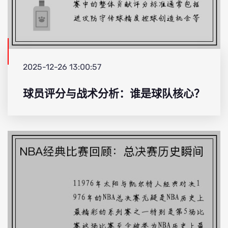
2025-12-26 13:00:57
球员评分与战术分析：谁是球队核心？