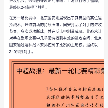
进攻机会。通过防守反击的策略，上港队打破了僵局，
最终以2-1获得了胜利。
在另一场比赛中，北京国安则展现出了其典型的高位逼
抢战术。通过前场的持续压迫，国安打乱了对手的进攻
节奏，多次成功断球，并在反击中制造威胁。此战术让
对手在整场比赛中几乎没有找到有效的进攻空间，北京
国安通过这种战术安排控制了比赛的主动权，最终以
3-0完胜对手。