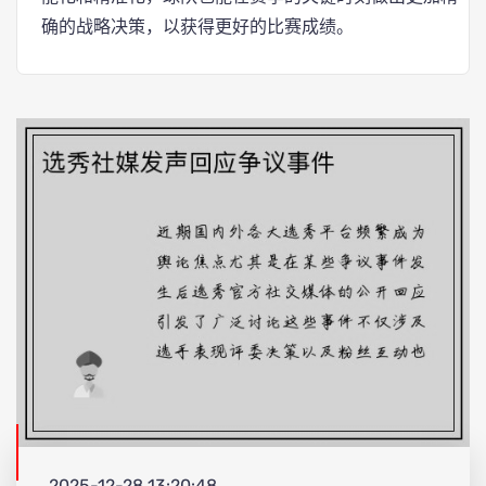
确的战略决策，以获得更好的比赛成绩。
2025-12-28 13:20:48