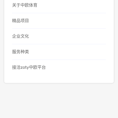
关于中欧体育
精品项目
企业文化
服务种类
接洽zoty中欧平台