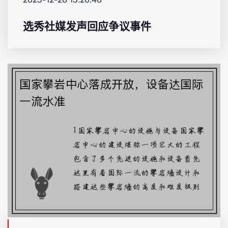
选秀社媒发声回应争议事件