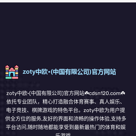
zoty中欧·(中国有限公司)官方网站☘️cdsn120.com☘️
依托专业团队，精心打造融合体育赛事、真人娱乐、
电子竞技、棋牌游戏的特色平台。zoty中欧为用户提
供全方位的服务,友好的界面和流畅的操作体验,支持多
平台访问,随时随地都能享受到最新最热门的体育和娱
乐游戏。