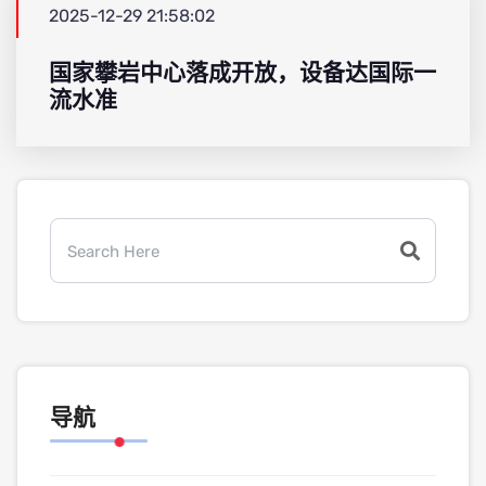
2025-12-29 21:58:02
国家攀岩中心落成开放，设备达国际一
流水准
导航