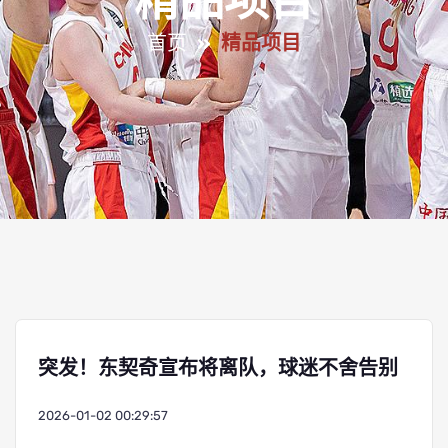
精品项目
首页
精品项目
突发！东契奇宣布将离队，球迷不舍告别
2026-01-02 00:29:57