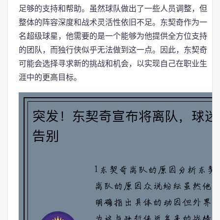
足够的支持和帮助。虽然球队做出了一些人员调整，但
整体的阵容深度和战术灵活性依旧不足。东契奇作为一
名超级球星，他需要的是一个能够为他提供全方位支持
的团队，而独行侠似乎无法做到这一点。因此，东契奇
可能会选择寻求新的挑战和机会，以实现自己在职业生
涯中的更高目标。