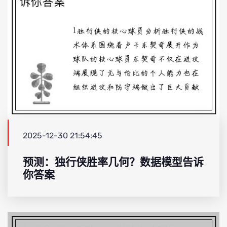
2025-12-30 21:54:45
预测：独行侠胜率几何？数据模型告诉
你答案