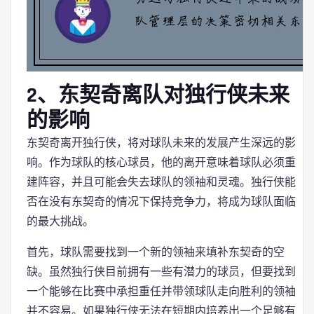
2、东契奇离队对独行侠未来
的影响
东契奇离开独行侠，将对球队未来的发展产生深远的影
响。作为球队的核心球员，他的离开意味着球队必须重
建阵容，并且可能会失去球队的领袖和灵魂。独行侠能
否在没有东契奇的情况下保持竞争力，将成为球队面临
的最大挑战。
首先，球队需要找到一个新的领袖来填补东契奇的空
缺。虽然独行侠目前拥有一些有潜力的球员，但要找到
一个能够在比赛中承担重任并带领球队走向胜利的领袖
并不容易。如果独行侠无法在短期内培养出一个足够有