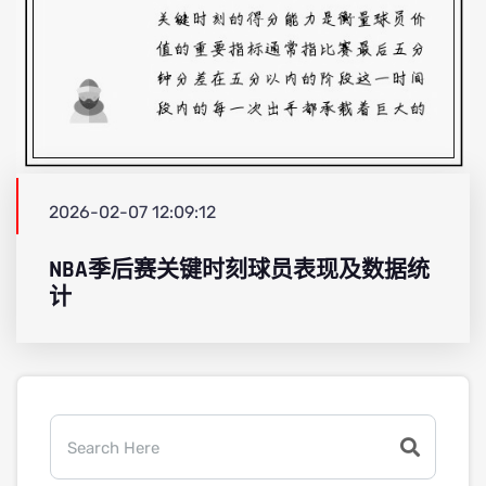
2026-02-07 12:09:12
NBA季后赛关键时刻球员表现及数据统
计