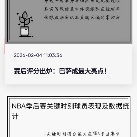
2026-02-04 11:03:36
赛后评分出炉：巴萨成最大亮点！