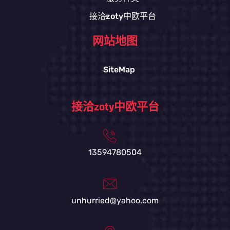
接洽zoty中欧平台
网站地图
SiteMap
接洽zoty中欧平台
13594780504
unhurried@yahoo.com