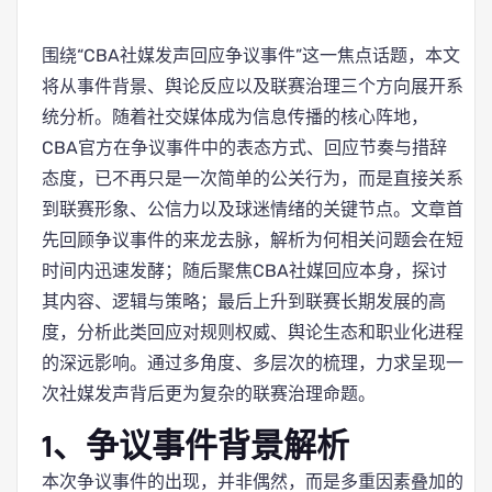
围绕“CBA社媒发声回应争议事件”这一焦点话题，本文
将从事件背景、舆论反应以及联赛治理三个方向展开系
统分析。随着社交媒体成为信息传播的核心阵地，
CBA官方在争议事件中的表态方式、回应节奏与措辞
态度，已不再只是一次简单的公关行为，而是直接关系
到联赛形象、公信力以及球迷情绪的关键节点。文章首
先回顾争议事件的来龙去脉，解析为何相关问题会在短
时间内迅速发酵；随后聚焦CBA社媒回应本身，探讨
其内容、逻辑与策略；最后上升到联赛长期发展的高
度，分析此类回应对规则权威、舆论生态和职业化进程
的深远影响。通过多角度、多层次的梳理，力求呈现一
次社媒发声背后更为复杂的联赛治理命题。
1、争议事件背景解析
本次争议事件的出现，并非偶然，而是多重因素叠加的