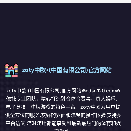
zoty中欧·(中国有限公司)官方网站☘️cdsn120.com☘️
依托专业团队，精心打造融合体育赛事、真人娱乐、
电子竞技、棋牌游戏的特色平台。zoty中欧为用户提
供全方位的服务,友好的界面和流畅的操作体验,支持多
平台访问,随时随地都能享受到最新最热门的体育和娱