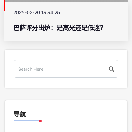
2026-02-20 13:34:25
巴萨评分出炉：是高光还是低迷？
导航