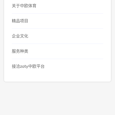
关于中欧体育
精品项目
企业文化
服务种类
接洽zoty中欧平台