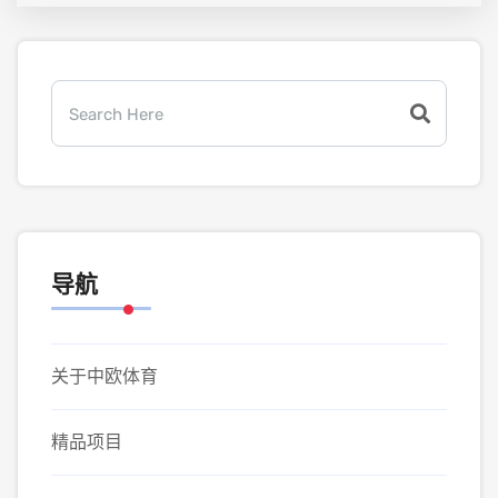
导航
关于中欧体育
精品项目