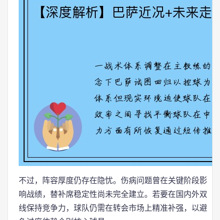
不过，阵容厚度仍存在隐忧。伤病问题曾在关键阶段影
响战绩，替补席稳定性尚未完全建立。若要在国内外双
线保持竞争力，球队仍需在转会市场上精准补强，以避