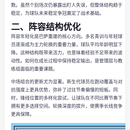
数。虽然个别场次仍暴露出盯人失误，但整体结构趋于
稳定，为球队未来稳定争冠奠定了战术基础。
二、阵容结构优化
阵容年轻化是巴萨重建的核心方向。多名青训与年轻球
员逐渐成为主力轮换的重要力量，球队平均年龄明显下
降。这种结构既带来活力，也意味着经验不足带来的波
动性。如何在成长过程中保持稳定输出，是管理层与教
练组面临的重要课题。
中场组合的更新尤为显著。新生代球员在跑动覆盖与对
抗强度上更具优势，弥补了过往节奏偏慢的短板。同
时，锋线位置的多样化尝试，让球队在不同比赛节奏下
拥有更多选择空间。轮换深度的提升，使赛季长线竞争
更具保障。