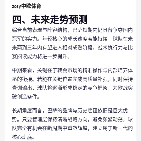
zoty中欧体育
四、未来走势预测
综合当前表现与阵容结构，巴萨短期内仍具备争夺国内
冠军的实力。年轻核心的成长速度若能持续，球队在未
来两到三年内有望进入相对成熟阶段，战术执行力与比
赛阅读能力将进一步提升。
中期来看，关键在于转会市场的精准操作与内部培养体
系的衔接。若能在关键位置完成高质量补强，同时保持
青训输出，球队将逐渐形成稳定的竞争框架，为欧战突
破创造条件。
长期角度而言，巴萨的品牌与历史底蕴依旧是巨大优
势。只要管理层保持清晰战略方向，避免频繁动荡，球
队完全有机会在新周期中重塑辉煌，建立属于新一代的
核心班底。