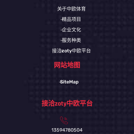
关于中欧体育
精品项目
企业文化
服务种类
接洽zoty中欧平台
网站地图
SiteMap
接洽zoty中欧平台
13594780504