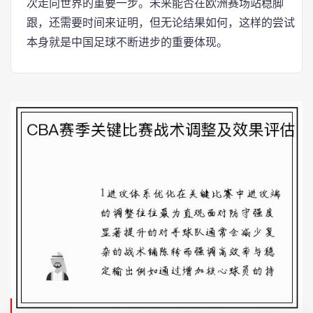
次走向世界的重要一步。未来能否在欧洲赛场站稳脚
跟，还需要时间来证明，但无论结果如何，这样的尝试
本身就是中国足球不断进步的重要体现。