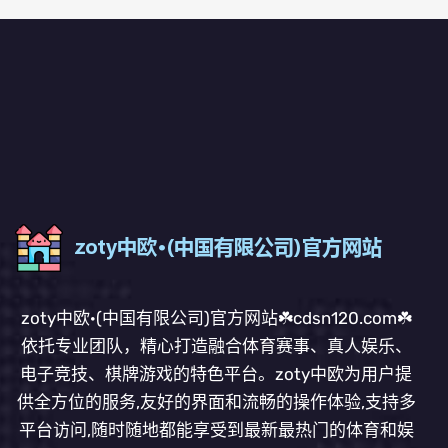
zoty中欧·(中国有限公司)官方网站☘️cdsn120.com☘️
依托专业团队，精心打造融合体育赛事、真人娱乐、
电子竞技、棋牌游戏的特色平台。zoty中欧为用户提
供全方位的服务,友好的界面和流畅的操作体验,支持多
平台访问,随时随地都能享受到最新最热门的体育和娱