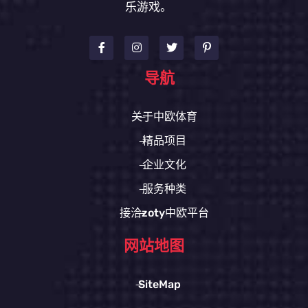
乐游戏。
导航
关于中欧体育
精品项目
企业文化
服务种类
接洽zoty中欧平台
网站地图
SiteMap