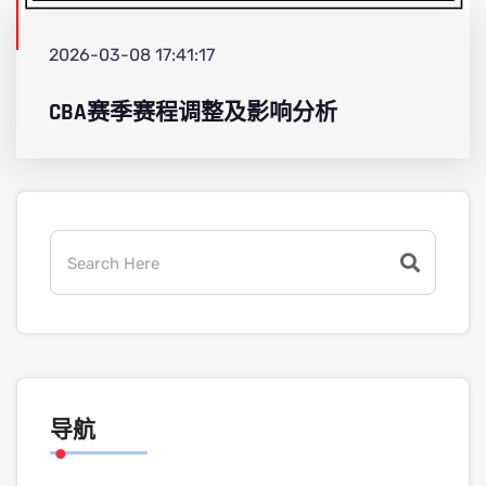
2026-03-08 17:41:17
CBA赛季赛程调整及影响分析
导航