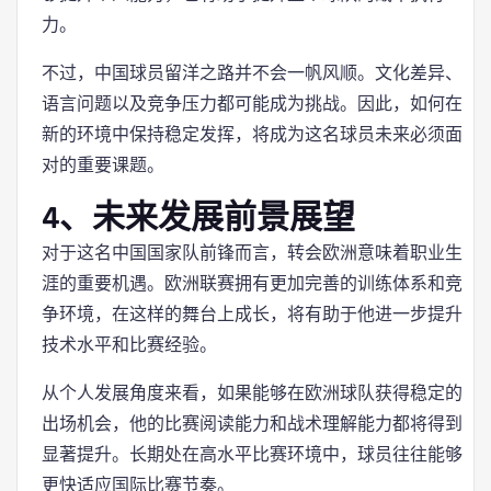
力。
不过，中国球员留洋之路并不会一帆风顺。文化差异、
语言问题以及竞争压力都可能成为挑战。因此，如何在
新的环境中保持稳定发挥，将成为这名球员未来必须面
对的重要课题。
4、未来发展前景展望
对于这名中国国家队前锋而言，转会欧洲意味着职业生
涯的重要机遇。欧洲联赛拥有更加完善的训练体系和竞
争环境，在这样的舞台上成长，将有助于他进一步提升
技术水平和比赛经验。
从个人发展角度来看，如果能够在欧洲球队获得稳定的
出场机会，他的比赛阅读能力和战术理解能力都将得到
显著提升。长期处在高水平比赛环境中，球员往往能够
更快适应国际比赛节奏。