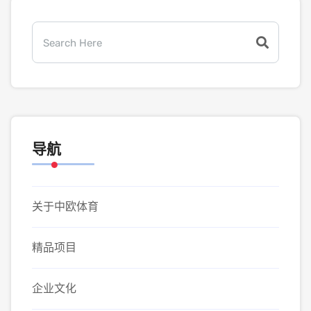
导航
关于中欧体育
精品项目
企业文化