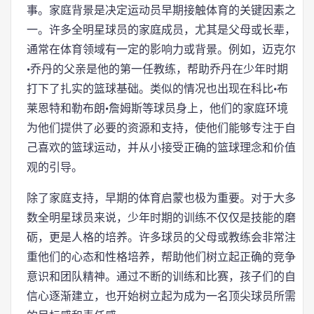
事。家庭背景是决定运动员早期接触体育的关键因素之
一。许多全明星球员的家庭成员，尤其是父母或长辈，
通常在体育领域有一定的影响力或背景。例如，迈克尔
·乔丹的父亲是他的第一任教练，帮助乔丹在少年时期
打下了扎实的篮球基础。类似的情况也出现在科比·布
莱恩特和勒布朗·詹姆斯等球员身上，他们的家庭环境
为他们提供了必要的资源和支持，使他们能够专注于自
己喜欢的篮球运动，并从小接受正确的篮球理念和价值
观的引导。
除了家庭支持，早期的体育启蒙也极为重要。对于大多
数全明星球员来说，少年时期的训练不仅仅是技能的磨
砺，更是人格的培养。许多球员的父母或教练会非常注
重他们的心态和性格培养，帮助他们树立起正确的竞争
意识和团队精神。通过不断的训练和比赛，孩子们的自
信心逐渐建立，也开始树立起为成为一名顶尖球员所需