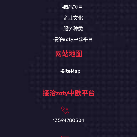
精品项目
企业文化
服务种类
接洽zoty中欧平台
网站地图
SiteMap
接洽zoty中欧平台
13594780504