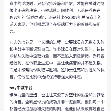
赛中的逆境时，只有保持冷静和自信，才能在关键时刻
做出正确的决策，带领球队走向胜利。无论是乔丹在
1997年的“流感之战”，还是科比在2009年总决赛上的
逆天表现，他们都展现了在极端压力下的冷静和决断
力。
心态的培养是一个长期的过程，需要球员在无数次失败
和挑战中不断调整自己。许多球员在面对失败时，往往
能够从失败中汲取力量，而不是陷入消极情绪。乔丹曾
经谈到，在他职业生涯中，最让他痛苦的并不是失误，
而是未能帮助球队取得胜利。这种责任感和对胜利的执
着，使他在比赛中始终保持着强大的斗志。
zoty中欧平台
精神力量的塑造，也往往来源于对篮球的热爱和对梦想
的执着。全明星球员的成功并非一蹴而就，他们每一个
都曾经历过孤独和失败的时刻，但他们从未放弃过自己