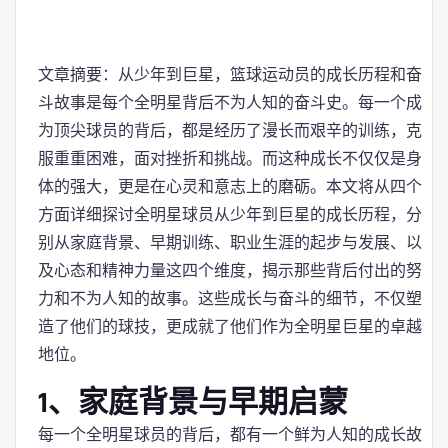
文章摘要：从少年到巨星，篮球运动员的成长历程和奋
斗故事是每个全明星背后不为人知的奋斗史。每一个成
为顶尖球员的背后，都是经历了漫长而艰辛的训练，克
服重重困难，面对挫折和挑战。而这种成长不仅仅是身
体的强大，更是在心灵和意志上的磨砺。本文将从四个
方面详细探讨全明星球员从少年到巨星的成长历程，分
别从家庭背景、早期训练、职业生涯的起步与发展、以
及心态和精神力量这四个维度，揭示那些背后付出的努
力和不为人知的故事。这些成长与奋斗的细节，不仅塑
造了他们的球技，更成就了他们作为全明星巨星的卓越
地位。
1、家庭背景与早期启蒙
每一个全明星球员的背后，都有一个鲜为人知的成长故