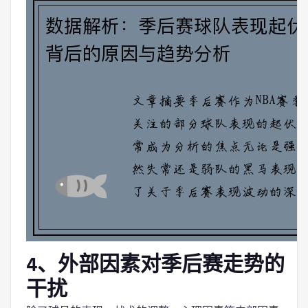
4、外部因素对季后赛走势的
干扰