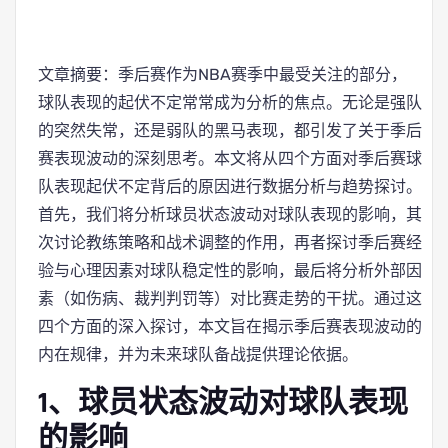
文章摘要：季后赛作为NBA赛季中最受关注的部分，
球队表现的起伏不定常常成为分析的焦点。无论是强队
的突然失常，还是弱队的黑马表现，都引发了关于季后
赛表现波动的深刻思考。本文将从四个方面对季后赛球
队表现起伏不定背后的原因进行数据分析与趋势探讨。
首先，我们将分析球员状态波动对球队表现的影响，其
次讨论教练策略和战术调整的作用，再者探讨季后赛经
验与心理因素对球队稳定性的影响，最后将分析外部因
素（如伤病、裁判判罚等）对比赛走势的干扰。通过这
四个方面的深入探讨，本文旨在揭示季后赛表现波动的
内在规律，并为未来球队备战提供理论依据。
1、球员状态波动对球队表现
的影响