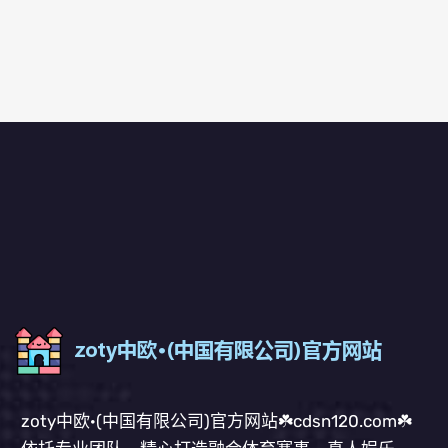
zoty中欧·(中国有限公司)官方网站☘️cdsn120.com☘️