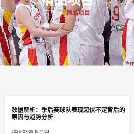
精品项目
首页
精品项目
数据解析：季后赛球队表现起伏不定背后的
原因与趋势分析
2025-07-28 15:41:23