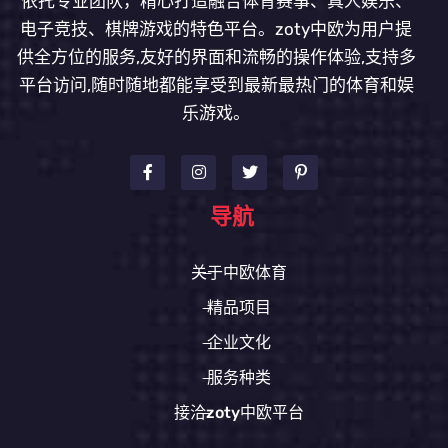
依托专业团队，精心打造融合体育赛事、真人娱乐、
电子竞技、棋牌游戏的特色平台。zoty中欧为用户提
供全方位的服务,友好的界面和流畅的操作体验,支持多
平台访问,随时随地都能享受到最新最热门的体育和娱
乐游戏。
导航
关于中欧体育
精品项目
企业文化
服务种类
接洽zoty中欧平台