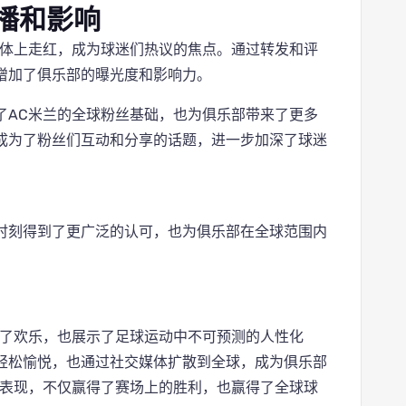
播和影响
媒体上走红，成为球迷们热议的焦点。通过转发和评
增加了俱乐部的曝光度和影响力。
了AC米兰的全球粉丝基础，也为俱乐部带来了更多
成为了粉丝们互动和分享的话题，进一步加深了球迷
时刻得到了更广泛的认可，也为俱乐部在全球范围内
来了欢乐，也展示了足球运动中不可预测的人性化
轻松愉悦，也通过社交媒体扩散到全球，成为俱乐部
的表现，不仅赢得了赛场上的胜利，也赢得了全球球