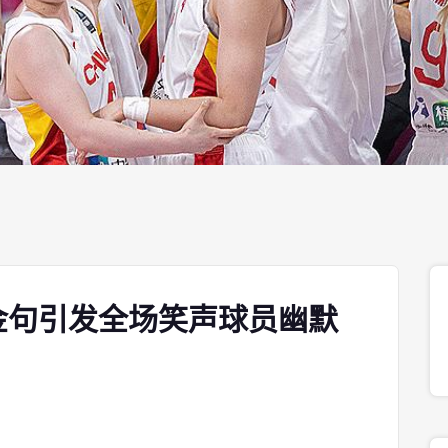
金句引发全场笑声球员幽默