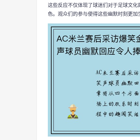
这些反应不仅体现了球迷们对于足球文化
色。观众们的参与使得这些幽默时刻更加