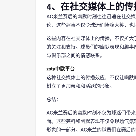
4、在社交媒体上的传
AC米兰赛后的幽默时刻往往迅速在社交
论，这些趣事不仅令球迷们捧腹大笑，也
这些内容在社交媒体上的传播，不仅扩大
的关注和支持。球员们的幽默表现和趣事
与俱乐部之间的情感联系。
zoty中欧平台
这种社交媒体上的传播效应，不仅让幽默
树立了更加亲和和活跃的形象。
总结：
AC米兰赛后的幽默时刻不仅为球迷们带
面。这些笑料和幽默表现不仅令现场气氛
形象的一部分。AC米兰的球员们在赛后