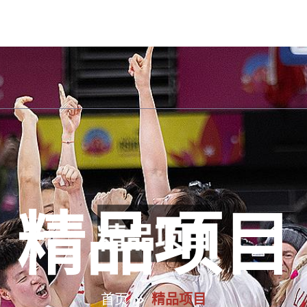
公司首页
关于中欧体育
精品项目
企业文
精品项目
首页
精品项目