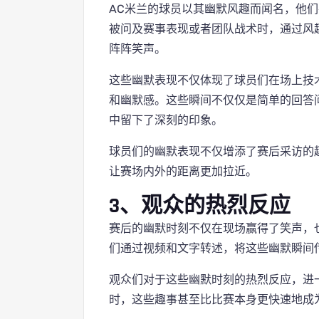
AC米兰的球员以其幽默风趣而闻名，他
被问及赛事表现或者团队战术时，通过风
阵阵笑声。
这些幽默表现不仅体现了球员们在场上技
和幽默感。这些瞬间不仅仅是简单的回答
中留下了深刻的印象。
球员们的幽默表现不仅增添了赛后采访的
让赛场内外的距离更加拉近。
3、观众的热烈反应
赛后的幽默时刻不仅在现场赢得了笑声，
们通过视频和文字转述，将这些幽默瞬间
观众们对于这些幽默时刻的热烈反应，进
时，这些趣事甚至比比赛本身更快速地成