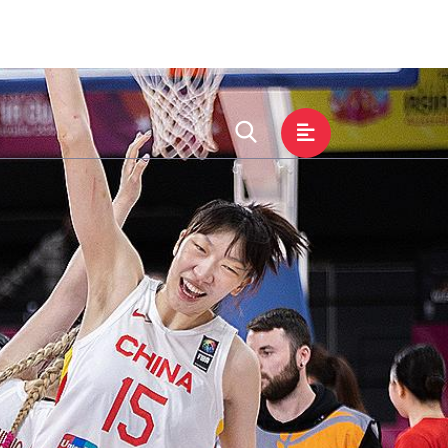
化
服务种类
接洽zoty中欧平台