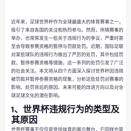
近年来，足球世界杯作为全球最盛大的体育赛事之一，
吸引了来自各国的关注和热烈参与。然而，伴随赛事的
举办，也常常发生一些关于违规行为的争议，严重时甚
至会导致参赛资格的暂停与罚款处罚。近期，国际足联
对某些球队的违规行为做出了严厉的处罚，其中包括罚
款、暂停参赛资格等措施，这一系列的处罚引发了广泛
的社会关注。本文将从四个方面深入探讨世界杯因违规
被罚款并暂停参赛资格的现象，分析这些处罚对赛事的
影响、处罚背后的原因、未来可能的改进方向以及对全
球足球文化的潜在影响。
1、世界杯违规行为的类型及
其原因
世界杯赛事不仅仅是竞技体育的展示舞台，它同样也是