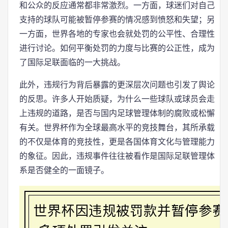
和公众的反应通常都非常激烈。一方面，球迷们对自己
支持的球队可能被暂停参赛的情况感到愤怒和失望；另
一方面，世界各地的专家也会就处罚的公平性、合理性
进行讨论。如何平衡处罚的力度与比赛的公正性，成为
了国际足联面临的一大挑战。
此外，违规行为背后暴露的更深层次问题也引发了舆论
的反思。许多人开始质疑，为什么一些球队或球员会走
上违规的道路，是否与国内足球管理体制的腐败或松懈
有关。世界杯作为全球最高水平的竞技舞台，其所承载
的不仅是体育的竞技性，更是各国体育文化与管理能力
的象征。因此，违规事件往往被看作是国际足联管理体
系是否健全的一面镜子。