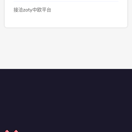
接洽zoty中欧平台