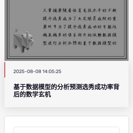
2025-08-08 14:05:25
基于数据模型的分析预测选秀成功率背
后的数学玄机