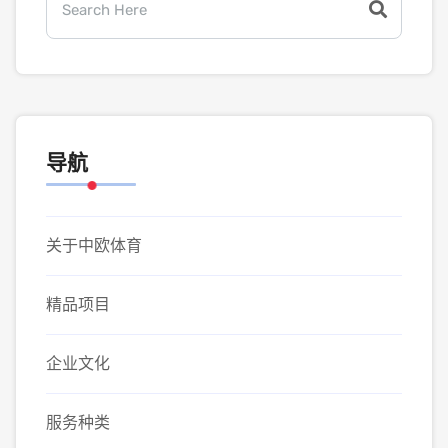
导航
关于中欧体育
精品项目
企业文化
服务种类