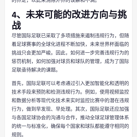
的界定，以此来消除外界的误解和不满。
4、未来可能的改进方向与挑
战
尽管国际足联已采取了多项措施来遏制违规行为，但随
着足球赛事的全球化进程不断加快，未来世界杯面临的
挑战只会更加严峻。因此，如何进一步完善违规行为的
惩罚机制，如何加强对球员和球队的管理，成为了国际
足联亟待解决的课题。
首先，国际足联可以考虑通过引入更加智能化和透明的
技术手段来预防和检测违规行为。例如，使用视频监控
和数据分析等现代化技术来实时监控比赛中的潜在违规
行为，做到早发现、早处理。其次，国际足联还应加强
与各国足球协会的沟通与合作，推动全球足球管理体系
的统一与标准化，确保每个国家和球队都能遵守相同的
规则。