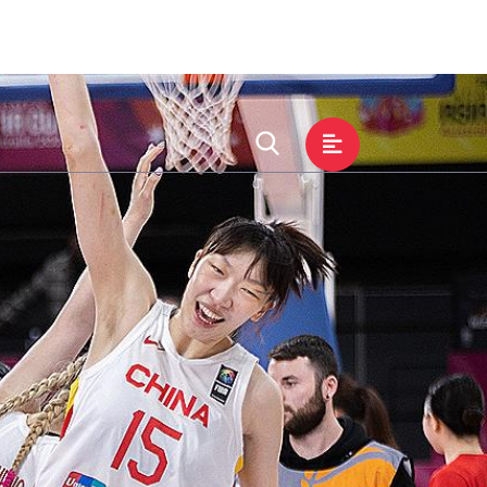
化
服务种类
接洽zoty中欧平台