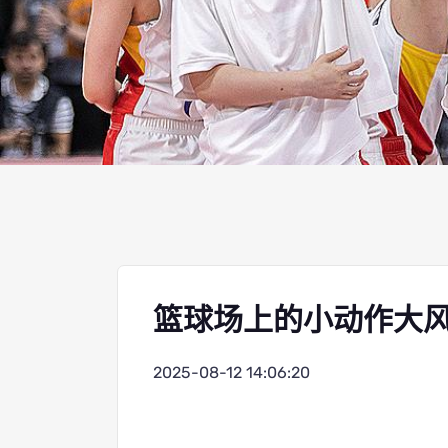
篮球场上的小动作大风
2025-08-12 14:06:20