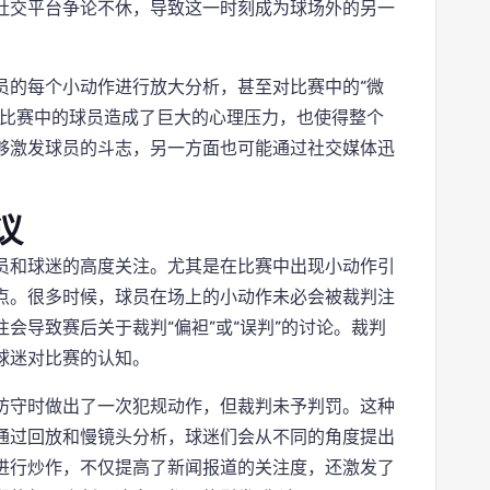
社交平台争论不休，导致这一时刻成为球场外的另一
员的每个小动作进行放大分析，甚至对比赛中的“微
对比赛中的球员造成了巨大的心理压力，也使得整个
够激发球员的斗志，另一方面也可能通过社交媒体迅
议
员和球迷的高度关注。尤其是在比赛中出现小动作引
点。很多时候，球员在场上的小动作未必会被裁判注
会导致赛后关于裁判“偏袒”或“误判”的讨论。裁判
球迷对比赛的认知。
防守时做出了一次犯规动作，但裁判未予判罚。这种
通过回放和慢镜头分析，球迷们会从不同的角度提出
进行炒作，不仅提高了新闻报道的关注度，还激发了