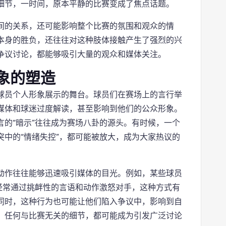
细节，一时间，原本平静的比赛变成了焦点话题。
间的关系，还可能影响整个比赛的氛围和观众的情
本身的胜负，还往往对这种肢体接触产生了强烈的兴
争议讨论，都能够吸引大量的观众和媒体关注。
象的塑造
球员个人形象展示的舞台。球员们在赛场上的言行举
媒体和球迷过度解读，甚至影响到他们的公众形象。
的“暗示”往往成为赛场八卦的源头。有时候，一个
中的“情绪失控”，都可能被放大，成为大家热议的
动作往往能够迅速吸引媒体的目光。例如，某些球员
经常通过挑衅性的言语和动作激怒对手，这种方式有
同时，这种行为也可能让他们陷入争议中，影响到自
，任何与比赛无关的细节，都可能成为引发广泛讨论