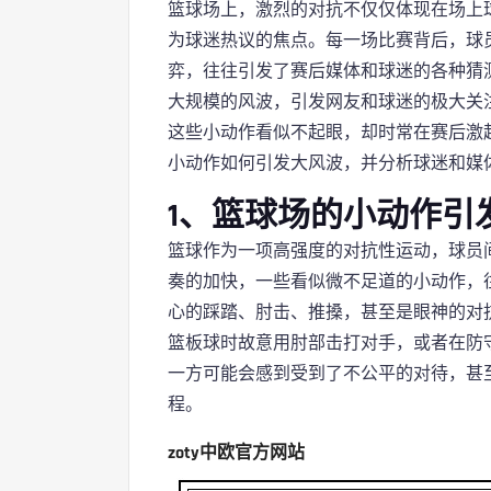
篮球场上，激烈的对抗不仅仅体现在场上
为球迷热议的焦点。每一场比赛背后，球
弈，往往引发了赛后媒体和球迷的各种猜
大规模的风波，引发网友和球迷的极大关注
这些小动作看似不起眼，却时常在赛后激
小动作如何引发大风波，并分析球迷和媒
1、篮球场的小动作引
篮球作为一项高强度的对抗性运动，球员
奏的加快，一些看似微不足道的小动作，
心的踩踏、肘击、推搡，甚至是眼神的对
篮板球时故意用肘部击打对手，或者在防
一方可能会感到受到了不公平的对待，甚
程。
zoty中欧官方网站