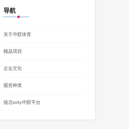
导航
关于中欧体育
精品项目
企业文化
服务种类
接洽zoty中欧平台