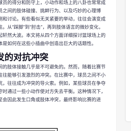
球员的得分和防守上，小动作和场上的八卦也常常成
员之间的肢体碰撞、挑衅行为、以及巧妙的心理博
测和讨论。有些看似无关紧要的举动，往往会演变成
。从“踩脚”到“肘击”，再到肢体语言的微妙变化，
起轩然大波。本文将从四个方面详细探讨篮球场上的
体是如何在这些小插曲中创造出巨大的话题性。
发的对抗冲突
间的肢体接触几乎是不可避免的。然而，随着比赛节
往往能够引发激烈的冲突。在比赛中，球员之间不小
抗，往往成为冲突的导火索。例如，某些球员在争夺
守时通过一些小动作使对方失去平衡。这种情况下，
至会因此发生口角或肢体冲突，最终影响比赛的进