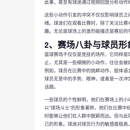
此事，甚至有球迷通过视频回放分析动作
这些小动作引发的冲突不仅仅影响球员之
绪。球迷们在观看比赛时，除了关注比赛
趣。无论是球场上的激烈碰撞还是赛后的
2、赛场八卦与球员形
篮球赛场不仅仅是竞技的场所，它同样是
止，尤其是一些细微的小动作，往往会被
例如，球员在比赛中的挑衅动作、肢体语言
球员无意中的手势、眼神，或者是一次冲突
话题。
一些球员的个性鲜明，他们在赛场上的小
以“球场斗士”的形象著称，他们在比赛中
时能够让他们在人群中脱颖而出。但与此
己的形象。球迷对球员行为的敏感度极高