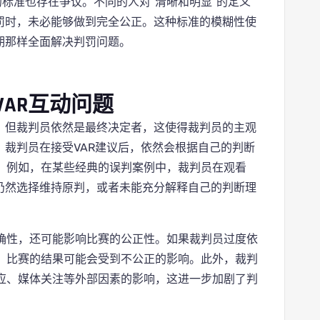
的标准也存在争议。不同的人对“清晰和明显”的定义
判罚时，未必能够做到完全公正。这种标准的模糊性使
期那样全面解决判罚问题。
AR互动问题
持，但裁判员依然是最终决定者，这使得裁判员的主观
，裁判员在接受VAR建议后，依然会根据自己的判断
。例如，在某些经典的误判案例中，裁判员在观看
，仍然选择维持原判，或者未能充分解释自己的判断理
确性，还可能影响比赛的公正性。如果裁判员过度依
，比赛的结果可能会受到不公正的影响。此外，裁判
应、媒体关注等外部因素的影响，这进一步加剧了判