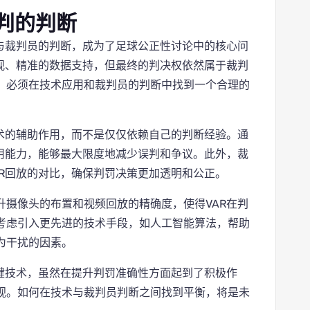
判的判断
术与裁判员的判断，成为了足球公正性讨论中的核心问
客观、精准的数据支持，但最终的判决权依然属于裁判
，必须在技术应用和裁判员的判断中找到一个合理的
技术的辅助作用，而不是仅仅依赖自己的判断经验。通
运用能力，能够最大限度地减少误判和争议。此外，裁
AR回放的对比，确保判罚决策更加透明和公正。
升摄像头的布置和视频回放的精确度，使得VAR在判
考虑引入更先进的技术手段，如人工智能算法，帮助
为干扰的因素。
关键技术，虽然在提升判罚准确性方面起到了积极作
视。如何在技术与裁判员判断之间找到平衡，将是未