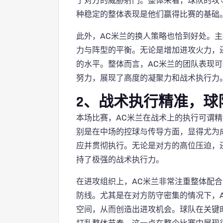
了对方的威胁射门。整体来看，球队的攻
种稳定的整体表现是他们赢得比赛的基础
此外，AC米兰的换人策略也恰到好处。
力与阵型的平衡。无论是增加进攻火力，
的水平。整体而言，AC米兰的团队表现
努力，展现了高度的凝聚力和战术执行力
2、战术执行精准，球
本场比赛，AC米兰在战术上的执行可谓
别是在中场的控球与传导方面，显得尤为
应并贯彻执行。无论是对方的高位压迫，
持了极强的战术执行力。
在进攻组织上，AC米兰非常注重整体配
防线。尤其是在对方防守密集的情况下，
空间，从而创造出进攻机会。球队在关键