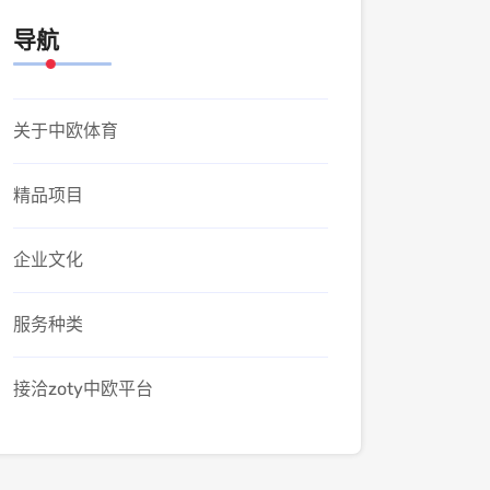
导航
关于中欧体育
精品项目
企业文化
服务种类
接洽zoty中欧平台