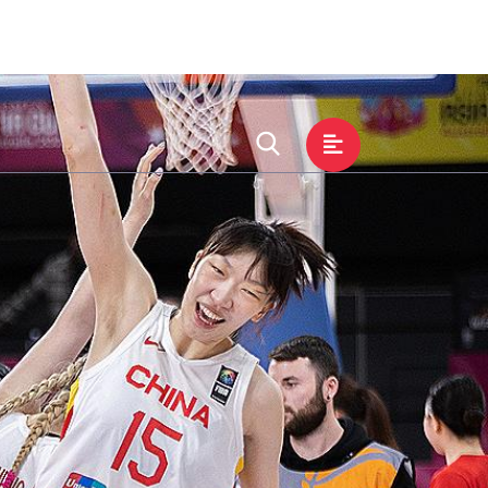
化
服务种类
接洽zoty中欧平台