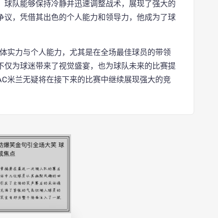
，球队能够保持冷静并迅速调整战术，展现了强大的
争议，凭借其出色的个人能力和领导力，他成为了球
整体实力与个人能力，尤其是在全场最佳球员的带领
不仅为球迷带来了视觉盛宴，也为球队未来的比赛提
AC米兰无疑将在接下来的比赛中继续展现强大的竞