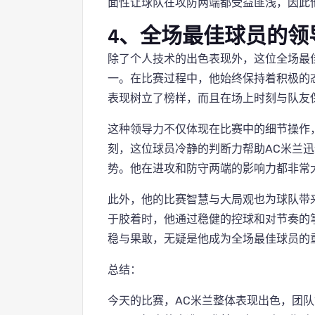
面性让球队在攻防两端都受益匪浅，因此
4、全场最佳球员的领
除了个人技术的出色表现外，这位全场最
一。在比赛过程中，他始终保持着积极的
表现树立了榜样，而且在场上时刻与队友
这种领导力不仅体现在比赛中的细节操作
刻，这位球员冷静的判断力帮助AC米兰
势。他在进攻和防守两端的影响力都非常
此外，他的比赛智慧与大局观也为球队带
于胶着时，他通过稳健的控球和对节奏的
稳与果敢，无疑是他成为全场最佳球员的
总结：
今天的比赛，AC米兰整体表现出色，团