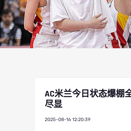
AC米兰今日状态爆棚
尽显
2025-08-16 12:20:39