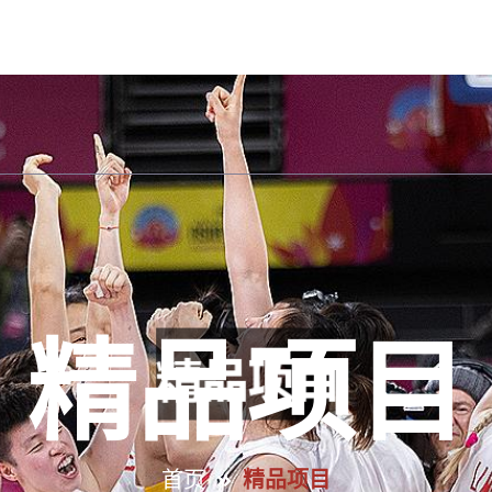
公司首页
关于中欧体育
精品项目
企业文
精品项目
首页
精品项目