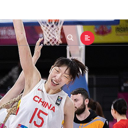
化
服务种类
接洽zoty中欧平台