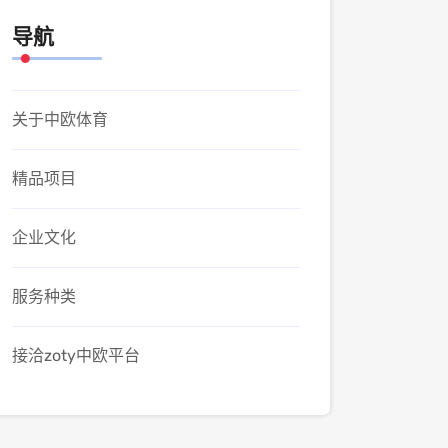
导航
关于中欧体育
精品项目
企业文化
服务种类
接洽zoty中欧平台