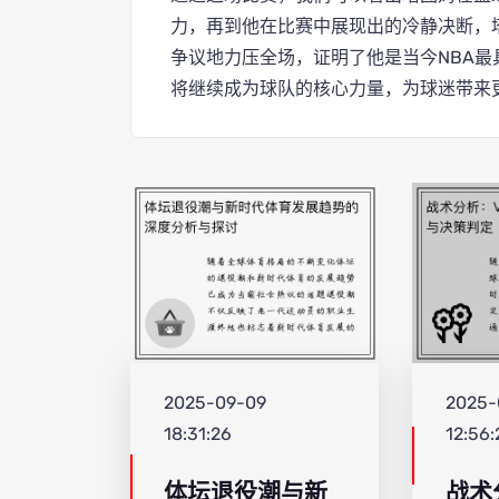
力，再到他在比赛中展现出的冷静决断，
争议地力压全场，证明了他是当今NBA
将继续成为球队的核心力量，为球迷带来
2025-09-09
2025-
18:31:26
12:56:
体坛退役潮与新
战术