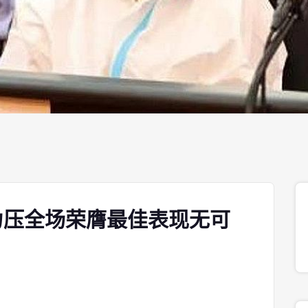
力压全场荣膺最佳表现无可