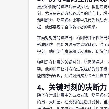
虽然塔图姆的进攻端表现抢眼，但他在防
刻，尤其是在对方核心球员的防守上，塔
和判断力，塔图姆在比赛中几度为球队完
板，他都展现了全能防守者的风采。
在面对对方的进攻时，塔图姆并不仅仅局
形成联防。当对方球员尝试突破时，塔图
得分。他的防守意识和反应速度，使得他
特别是在比赛的关键时刻，塔图姆通过一
势。他的防守让对方的进攻组织受到了极
能的防守表现，让塔图姆成为今天比赛中
4、关键时刻的决断力
除了在常规比赛中的高效表现，塔图姆在
的另一大原因。在比赛的最后几分钟，当
承担责任。他不仅在进攻端为球队提供了