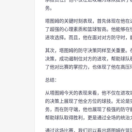
务。
塔图姆的关键时刻表现，首先体现在他在
了超强的心理素质和篮球智商。他能够在
进攻选择。而且，他在面对对方防守时，
其次，塔图姆的防守决策同样至关重要。
决策，成功遏制住对方的进攻，帮助球队
了他对比赛的掌控力，也体现了他在高压
总结：
从塔图姆今天的表现来看，他不仅在进攻
的决策上展现了他全方位的球技。无论是
务，而在防守端，他也展现了极强的防守
帮助球队取得胜利，更是通过全场的统治
通过这场比赛，我们可以看出塔图姆在篮