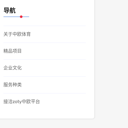
导航
关于中欧体育
精品项目
企业文化
服务种类
接洽zoty中欧平台