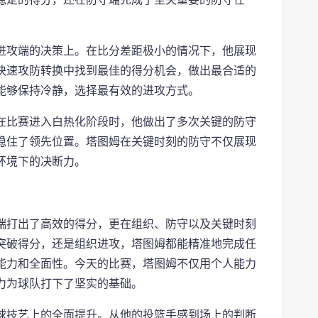
进攻端的决策上。在比分差距极小的情况下，他展现
快速攻防转换中找到最佳的得分机会，做出最合适的
能够保持冷静，选择最有效的进攻方式。
在比赛进入白热化阶段时，他做出了多次关键的防守
稳住了领先位置。塔图姆在关键时刻的防守不仅展现
环境下的决断力。
端打出了高效的得分，更在组织、防守以及关键时刻
突破得分，还是组织进攻，塔图姆都能精准地完成任
能力和全面性。今天的比赛，塔图姆不仅用个人能力
力为球队打下了坚实的基础。
球技艺上的全面提升。从他的投篮手感到场上的判断