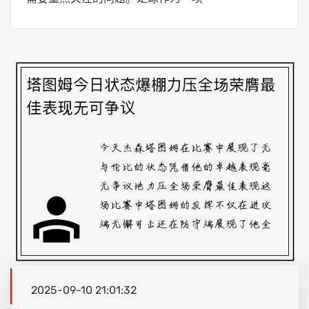
2025-09-10 21:01:32