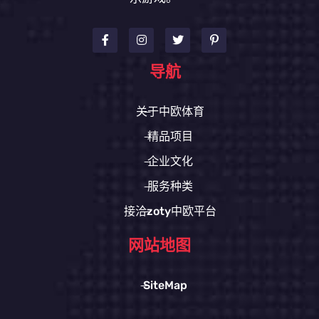
导航
关于中欧体育
精品项目
企业文化
服务种类
接洽zoty中欧平台
网站地图
SiteMap