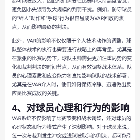
都可能被放大，因此他们需要在比赛中保持高度警觉，
避免因小失误导致大规模的判罚干扰。例如，防守球员
的“绊人”动作和“手球”行为很容易成为VAR回放的焦
点，从而影响最终的判决。
此外，VAR的影响不仅仅限于个人技术动作的调整，球
队整体战术的执行也需要进行战略上的再考量。尤其是
在紧张的比赛局势下，球队主帅需要更加注重局势的变
化和裁判判决的时间节点，从而有效调整战术体系。队
员的心理素质和应变能力将直接影响球队的战术部署，
尤其是在VAR介入时，他们如何保持冷静、迅速做出反
应是比赛成败的关键。
4、对球员心理和行为的影响
VAR系统不仅影响了比赛节奏和战术调整，还对球员的
心理状态和行为模式产生了深刻影响。对于球员来说，
每一次与裁判发生冲突或进球被取消的判决，都可能引