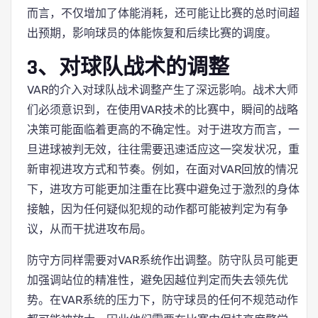
而言，不仅增加了体能消耗，还可能让比赛的总时间超
出预期，影响球员的体能恢复和后续比赛的调度。
3、对球队战术的调整
VAR的介入对球队战术调整产生了深远影响。战术大师
们必须意识到，在使用VAR技术的比赛中，瞬间的战略
决策可能面临着更高的不确定性。对于进攻方而言，一
旦进球被判无效，往往需要迅速适应这一突发状况，重
新审视进攻方式和节奏。例如，在面对VAR回放的情况
下，进攻方可能更加注重在比赛中避免过于激烈的身体
接触，因为任何疑似犯规的动作都可能被判定为有争
议，从而干扰进攻布局。
防守方同样需要对VAR系统作出调整。防守队员可能更
加强调站位的精准性，避免因越位判定而失去领先优
势。在VAR系统的压力下，防守球员的任何不规范动作