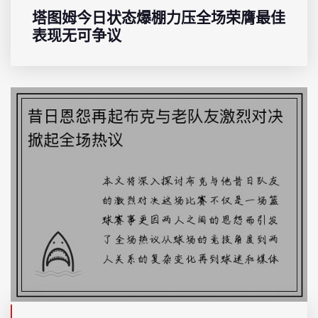
塔图姆今日状态爆棚力压全场荣膺最佳
表现无可争议