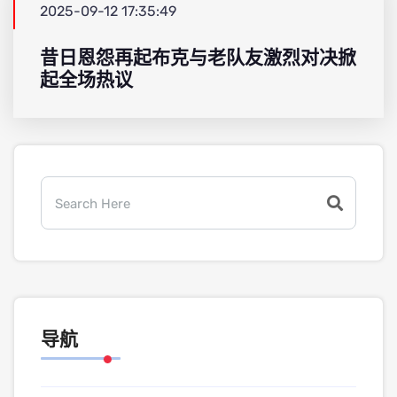
2025-09-12 17:35:49
昔日恩怨再起布克与老队友激烈对决掀
起全场热议
导航